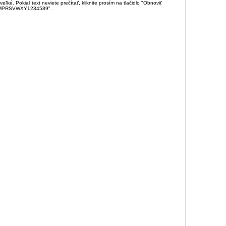
é. Pokiaľ text neviete prečítať, kliknite prosím na tlačidlo "Obnoviť
DJKMPRSVWXY1234589".