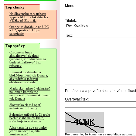
Meno:
Top články
Na Slovensku sa v tichosti
vypína ADSL v lokalitách s
Titulok:
VDSL, už 31. mája
Orange sa doťahuje na UPC
a O2, spustí 2.5 Gbps
pripojenie
Text:
Top správy
Chrome sa bude
aktualizovať dvakrát
týždenne, v budúcnosti sa
bude aktualizovať bez
reštartov
Rumunsko odstrelmi a
blokádou mení tok Dunaja,
aby udržalo jadrovú
elektráreň v chode
Maďarsko jadrovú elektráreň
Prihláste sa
a povoľte si emailové notifiká
nakoniec kompletne
neodstavilo, Rumunsko mení
tok Dunaja
Overovací text:
Slovensko.sk má opäť
technické problémy
Železnice znižujú kvôli teplu
rýchlosť iba na 50 km/h,
spôsobuje to meškanie
Alza nasadila dve novinky,
jednu užitočnú a jednu
kontroverznú
Pre overenie, že komentár sa nepridáva automatizov