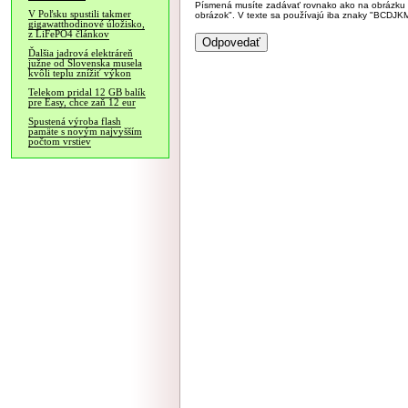
Písmená musíte zadávať rovnako ako na obrázku veľk
V Poľsku spustili takmer
obrázok". V texte sa používajú iba znaky "BC
gigawatthodinové úložisko,
z LiFePO4 článkov
Ďalšia jadrová elektráreň
južne od Slovenska musela
kvôli teplu znížiť výkon
Telekom pridal 12 GB balík
pre Easy, chce zaň 12 eur
Spustená výroba flash
pamäte s novým najvyšším
počtom vrstiev