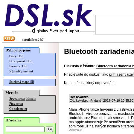
neprihlásený
Bluetooth zariadeni
DSL pripojenie
Ceny DSL
Dostupnosť DSL
Diskusia k článku:
Bluetooth zariadenia 
Fórum o DSL
Výsledky meraní
Prispievajte do diskusií ako
prihlásený užív
Satelitná mapa SR
Komentár, na ktorý odpovedáte:
Merače
Re: Kvalitka
Speedmeter
Merania
Od: kekeket | Pridané: 2017-07-19 10:35:50
Pingmeter
Googlemeter
Mam iPhone takže hovorím z vlastných s
Bluetooth. Airdrop používam s macbookom
androidu cez Bluetooth tak sme v pici. 
Hľadanie
ma apple obmedzuje že nemôžem urobiť 
som robil už na starých nokiach s fareb
Odpovedať