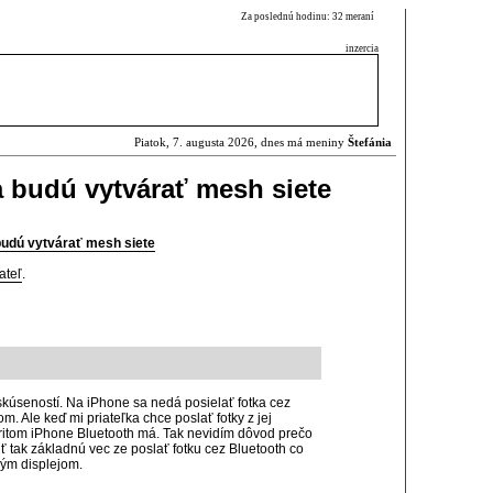
Za poslednú hodinu: 32 meraní
inzercia
Piatok, 7. augusta 2026, dnes má meniny
Štefánia
a budú vytvárať mesh siete
budú vytvárať mesh siete
ateľ
.
kúseností. Na iPhone sa nedá posielať fotka cez
. Ale keď mi priateľka chce poslať fotky z jej
Pritom iPhone Bluetooth má. Tak nevidím dôvod prečo
tak základnú vec ze poslať fotku cez Bluetooth co
ným displejom.