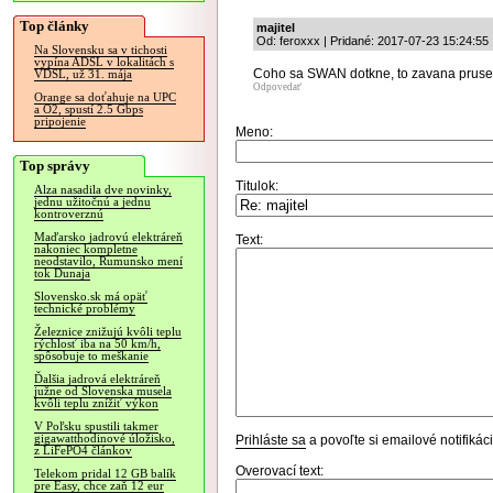
Top články
majitel
Od: feroxxx | Pridané: 2017-07-23 15:24:55
Na Slovensku sa v tichosti
vypína ADSL v lokalitách s
Coho sa SWAN dotkne, to zavana pruse
VDSL, už 31. mája
Odpovedať
Orange sa doťahuje na UPC
a O2, spustí 2.5 Gbps
pripojenie
Meno:
Top správy
Titulok:
Alza nasadila dve novinky,
jednu užitočnú a jednu
kontroverznú
Maďarsko jadrovú elektráreň
Text:
nakoniec kompletne
neodstavilo, Rumunsko mení
tok Dunaja
Slovensko.sk má opäť
technické problémy
Železnice znižujú kvôli teplu
rýchlosť iba na 50 km/h,
spôsobuje to meškanie
Ďalšia jadrová elektráreň
južne od Slovenska musela
kvôli teplu znížiť výkon
V Poľsku spustili takmer
gigawatthodinové úložisko,
Prihláste sa
a povoľte si emailové notifiká
z LiFePO4 článkov
Overovací text:
Telekom pridal 12 GB balík
pre Easy, chce zaň 12 eur