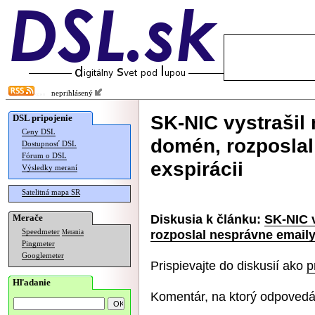
neprihlásený
SK-NIC vystrašil
DSL pripojenie
Ceny DSL
domén, rozposlal
Dostupnosť DSL
Fórum o DSL
exspirácii
Výsledky meraní
Satelitná mapa SR
Diskusia k článku:
SK-NIC 
Merače
rozposlal nesprávne emaily
Speedmeter
Merania
Pingmeter
Googlemeter
Prispievajte do diskusií ako
p
Hľadanie
Komentár, na ktorý odpovedá