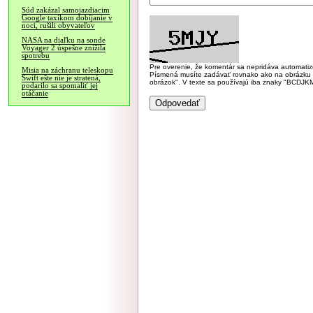
Súd zakázal samojazdiacim
Google taxíkom dobíjanie v
noci, rušili obyvateľov
NASA na diaľku na sonde
Voyager 2 úspešne znížila
spotrebu
Pre overenie, že komentár sa nepridáva automatizov
Misia na záchranu teleskopu
Písmená musíte zadávať rovnako ako na obrázku veľk
Swift ešte nie je stratená,
obrázok". V texte sa používajú iba znaky "BC
podarilo sa spomaliť jej
otáčanie