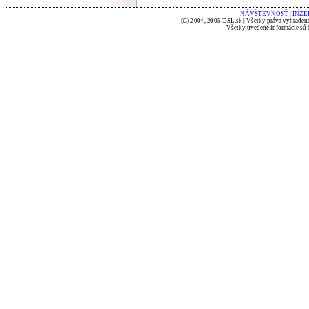
NÁVŠTEVNOSŤ
|
INZE
(C) 2004, 2005 DSL.sk | Všetky práva vyhradené
Všetky uvedené informácie sú b