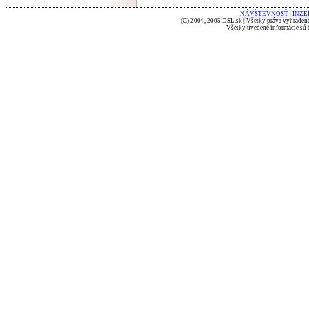
NÁVŠTEVNOSŤ
|
INZE
(C) 2004, 2005 DSL.sk | Všetky práva vyhradené
Všetky uvedené informácie sú b