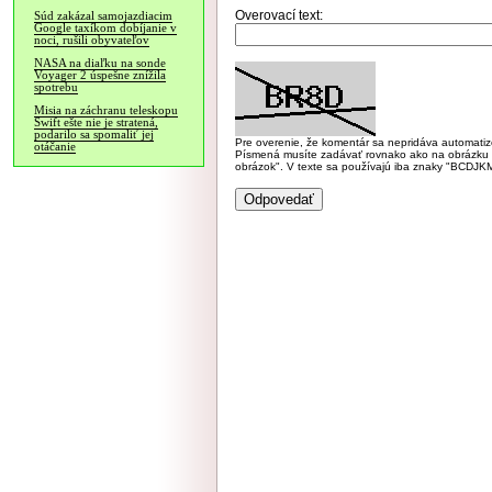
Overovací text:
Súd zakázal samojazdiacim
Google taxíkom dobíjanie v
noci, rušili obyvateľov
NASA na diaľku na sonde
Voyager 2 úspešne znížila
spotrebu
Misia na záchranu teleskopu
Swift ešte nie je stratená,
podarilo sa spomaliť jej
Pre overenie, že komentár sa nepridáva automatizov
otáčanie
Písmená musíte zadávať rovnako ako na obrázku veľk
obrázok". V texte sa používajú iba znaky "BC