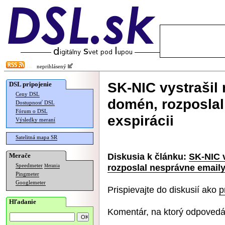
neprihlásený
SK-NIC vystrašil
DSL pripojenie
Ceny DSL
domén, rozposlal
Dostupnosť DSL
Fórum o DSL
exspirácii
Výsledky meraní
Satelitná mapa SR
Diskusia k článku:
SK-NIC 
Merače
rozposlal nesprávne emaily
Speedmeter
Merania
Pingmeter
Googlemeter
Prispievajte do diskusií ako
p
Hľadanie
Komentár, na ktorý odpovedá