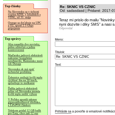
Top články
Re: SKNIC VS CZNIC
Od: sadasdasd | Pridané: 2017-0
Na Slovensku sa v tichosti
vypína ADSL v lokalitách s
VDSL, už 31. mája
Teraz mi prislo do mailu "Novink
Orange sa doťahuje na UPC
nyní dozvíte i díky SMS" a nasi sa
a O2, spustí 2.5 Gbps
Odpovedať
pripojenie
Top správy
Meno:
Alza nasadila dve novinky,
jednu užitočnú a jednu
kontroverznú
Titulok:
Maďarsko jadrovú elektráreň
nakoniec kompletne
neodstavilo, Rumunsko mení
tok Dunaja
Text:
Slovensko.sk má opäť
technické problémy
Železnice znižujú kvôli teplu
rýchlosť iba na 50 km/h,
spôsobuje to meškanie
Ďalšia jadrová elektráreň
južne od Slovenska musela
kvôli teplu znížiť výkon
V Poľsku spustili takmer
gigawatthodinové úložisko,
z LiFePO4 článkov
Telekom pridal 12 GB balík
Prihláste sa
a povoľte si emailové notifiká
pre Easy, chce zaň 12 eur