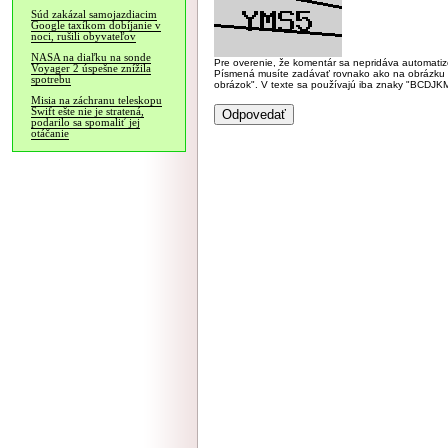
Súd zakázal samojazdiacim
Google taxíkom dobíjanie v
noci, rušili obyvateľov
NASA na diaľku na sonde
Pre overenie, že komentár sa nepridáva automatizov
Voyager 2 úspešne znížila
Písmená musíte zadávať rovnako ako na obrázku veľk
spotrebu
obrázok". V texte sa používajú iba znaky "BC
Misia na záchranu teleskopu
Swift ešte nie je stratená,
podarilo sa spomaliť jej
otáčanie