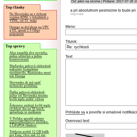
Od: jelen na strome | Pridané: 2017-07-26 1
Top články
a pri absolutnom pesimizme to bude pri 
Na Slovensku sa v tichosti
Odpovedať
vypína ADSL v lokalitách s
VDSL, už 31. mája
Meno:
Orange sa doťahuje na UPC
a O2, spustí 2.5 Gbps
pripojenie
Titulok:
Top správy
Alza nasadila dve novinky,
jednu užitočnú a jednu
Text:
kontroverznú
Maďarsko jadrovú elektráreň
nakoniec kompletne
neodstavilo, Rumunsko mení
tok Dunaja
Slovensko.sk má opäť
technické problémy
Ďalšia jadrová elektráreň
južne od Slovenska musela
kvôli teplu znížiť výkon
Železnice znižujú kvôli teplu
rýchlosť iba na 50 km/h,
Prihláste sa
a povoľte si emailové notifiká
spôsobuje to meškanie
V Poľsku spustili takmer
Overovací text:
gigawatthodinové úložisko,
z LiFePO4 článkov
Telekom pridal 12 GB balík
pre Easy, chce zaň 12 eur