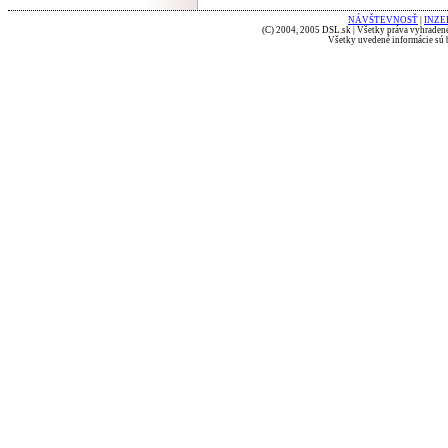
NÁVŠTEVNOSŤ
|
INZE
(C) 2004, 2005 DSL.sk | Všetky práva vyhradené
Všetky uvedené informácie sú b