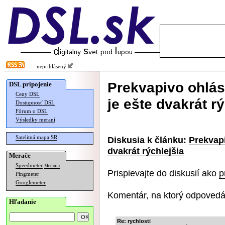
neprihlásený
Prekvapivo ohlás
DSL pripojenie
Ceny DSL
je ešte dvakrát rý
Dostupnosť DSL
Fórum o DSL
Výsledky meraní
Satelitná mapa SR
Diskusia k článku:
Prekvapi
dvakrát rýchlejšia
Merače
Speedmeter
Merania
Prispievajte do diskusií ako
p
Pingmeter
Googlemeter
Komentár, na ktorý odpovedá
Hľadanie
Re: rychlosti