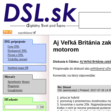
neprihlásený
Aj Veľká Británia za
DSL pripojenie
Ceny DSL
motorom
Dostupnosť DSL
Fórum o DSL
Výsledky meraní
Diskusia k článku:
Aj Veľká Británia za
Satelitná mapa SR
Prispievajte do diskusií ako
prihlásený užív
Komentár, na ktorý odpovedáte:
Merače
Speedmeter
Merania
Pingmeter
Re: Diesel
Googlemeter
Od: qwertyuiop1 | Pridané: 2017-07-26 14:3
1. prius je hybrid
Hľadanie
2. porovnaj s priemernou zivotnostou n
3. hovorime o sume 20k. Najpredavanejsi
Kolko z nich je mozne predavat jazden