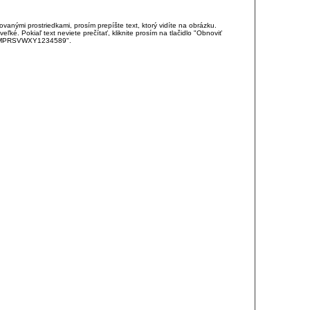
anými prostriedkami, prosím prepíšte text, ktorý vidíte na obrázku.
é. Pokiaľ text neviete prečítať, kliknite prosím na tlačidlo "Obnoviť
DJKMPRSVWXY1234589".