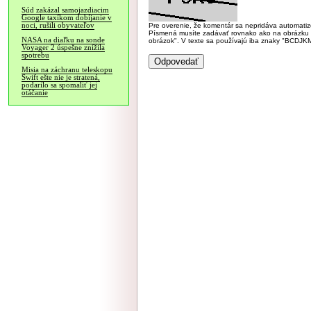
Súd zakázal samojazdiacim
Google taxíkom dobíjanie v
noci, rušili obyvateľov
Pre overenie, že komentár sa nepridáva automatizov
Písmená musíte zadávať rovnako ako na obrázku veľk
NASA na diaľku na sonde
obrázok". V texte sa používajú iba znaky "BC
Voyager 2 úspešne znížila
spotrebu
Misia na záchranu teleskopu
Swift ešte nie je stratená,
podarilo sa spomaliť jej
otáčanie