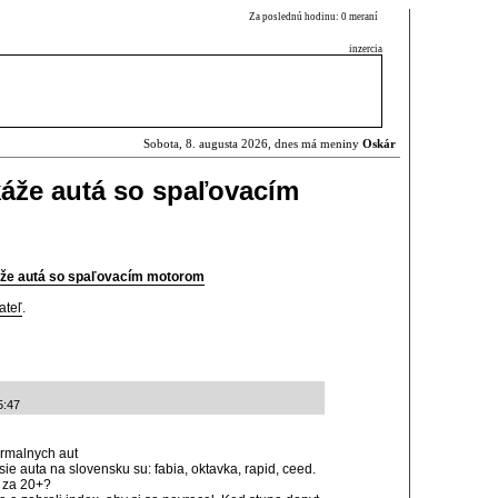
Za poslednú hodinu: 0 meraní
inzercia
Sobota, 8. augusta 2026, dnes má meniny
Oskár
káže autá so spaľovacím
káže autá so spaľovacím motorom
ateľ
.
5:47
ormalnych aut
e auta na slovensku su: fabia, oktavka, rapid, ceed.
e za 20+?