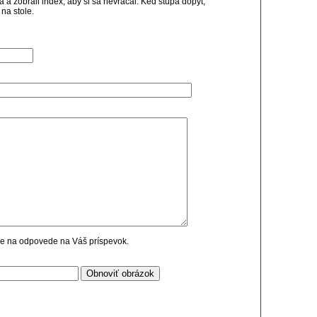
ra a zobrali index, aby si sa nevracal. Ked stupa dopyt,
na stole.
cie na odpovede na Váš príspevok.