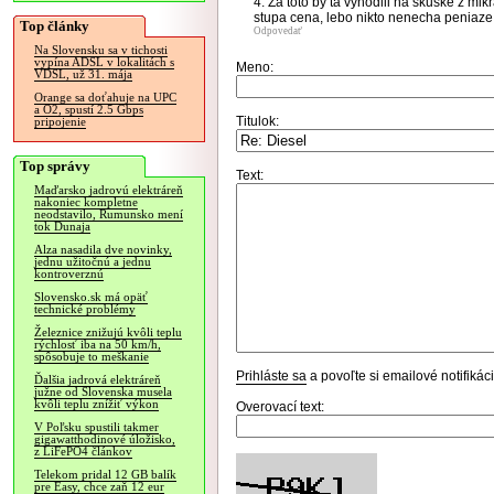
4. Za toto by ta vyhodili na skuske z mik
stupa cena, lebo nikto nenecha peniaze 
Top články
Odpovedať
Na Slovensku sa v tichosti
vypína ADSL v lokalitách s
Meno:
VDSL, už 31. mája
Orange sa doťahuje na UPC
a O2, spustí 2.5 Gbps
Titulok:
pripojenie
Top správy
Text:
Maďarsko jadrovú elektráreň
nakoniec kompletne
neodstavilo, Rumunsko mení
tok Dunaja
Alza nasadila dve novinky,
jednu užitočnú a jednu
kontroverznú
Slovensko.sk má opäť
technické problémy
Železnice znižujú kvôli teplu
rýchlosť iba na 50 km/h,
spôsobuje to meškanie
Prihláste sa
a povoľte si emailové notifiká
Ďalšia jadrová elektráreň
južne od Slovenska musela
kvôli teplu znížiť výkon
Overovací text:
V Poľsku spustili takmer
gigawatthodinové úložisko,
z LiFePO4 článkov
Telekom pridal 12 GB balík
pre Easy, chce zaň 12 eur