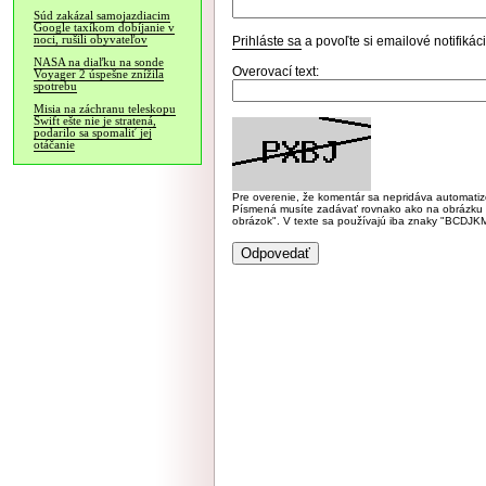
Súd zakázal samojazdiacim
Google taxíkom dobíjanie v
noci, rušili obyvateľov
Prihláste sa
a povoľte si emailové notifiká
NASA na diaľku na sonde
Overovací text:
Voyager 2 úspešne znížila
spotrebu
Misia na záchranu teleskopu
Swift ešte nie je stratená,
podarilo sa spomaliť jej
otáčanie
Pre overenie, že komentár sa nepridáva automatizov
Písmená musíte zadávať rovnako ako na obrázku veľk
obrázok". V texte sa používajú iba znaky "BC