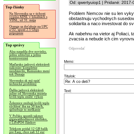
Od: qwertyuiop1 | Pridané: 2017-
Top články
Problem Nemcov nie su len vykyvy
Na Slovensku sa v tichosti
vypína ADSL v lokalitách s
obstastnuju vychodnych susedov, 
VDSL, už 31. mája
solidarita a naco investovat do svo
Orange sa doťahuje na UPC
a O2, spustí 2.5 Gbps
Ak nabehnu na vietor aj Poliaci, 
pripojenie
zvacsia a nebude ich cim vyrovn
Top správy
Odpovedať
Alza nasadila dve novinky,
jednu užitočnú a jednu
kontroverznú
Meno:
Maďarsko jadrovú elektráreň
nakoniec kompletne
neodstavilo, Rumunsko mení
tok Dunaja
Titulok:
Slovensko.sk má opäť
technické problémy
Ďalšia jadrová elektráreň
Text:
južne od Slovenska musela
kvôli teplu znížiť výkon
Železnice znižujú kvôli teplu
rýchlosť iba na 50 km/h,
spôsobuje to meškanie
V Poľsku spustili takmer
gigawatthodinové úložisko,
z LiFePO4 článkov
Telekom pridal 12 GB balík
pre Easy, chce zaň 12 eur