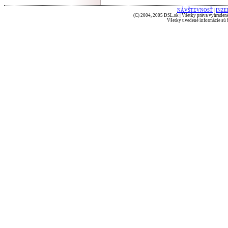
NÁVŠTEVNOSŤ
|
INZE
(C) 2004, 2005 DSL.sk | Všetky práva vyhradené
Všetky uvedené informácie sú b