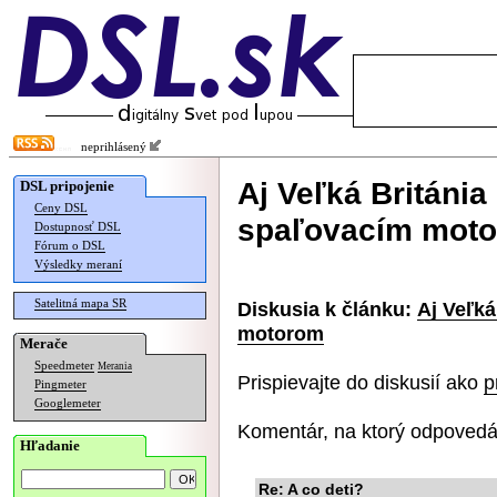
neprihlásený
Aj Veľká Británia
DSL pripojenie
Ceny DSL
spaľovacím mot
Dostupnosť DSL
Fórum o DSL
Výsledky meraní
Satelitná mapa SR
Diskusia k článku:
Aj Veľká
motorom
Merače
Speedmeter
Merania
Prispievajte do diskusií ako
p
Pingmeter
Googlemeter
Komentár, na ktorý odpovedá
Hľadanie
Re: A co deti?