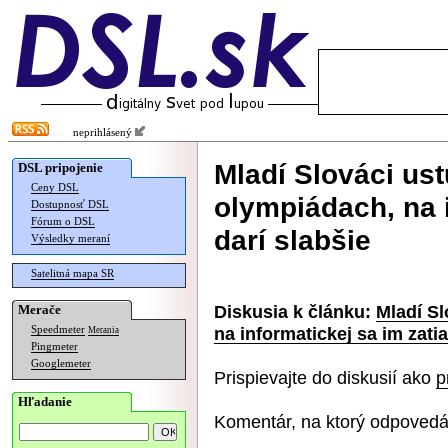
neprihlásený
Mladí Slováci ustu
DSL pripojenie
Ceny DSL
olympiádach, na i
Dostupnosť DSL
Fórum o DSL
darí slabšie
Výsledky meraní
Satelitná mapa SR
Diskusia k článku:
Mladí Sl
Merače
na informatickej sa im zatia
Speedmeter
Merania
Pingmeter
Googlemeter
Prispievajte do diskusií ako
p
Hľadanie
Komentár, na ktorý odpovedá