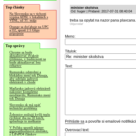
Top články
minister skolstva
Od: huger | Pridané: 2017-07-31 08:40:04
Na Slovensku sa v tichosti
vypína ADSL v lokalitách s
treba sa opytat na nazor pana plavcana.
VDSL, už 31. mája
Odpovedať
Orange sa doťahuje na UPC
a O2, spustí 2.5 Gbps
pripojenie
Meno:
Top správy
Titulok:
Chrome sa bude
aktualizovať dvakrát
týždenne, v budúcnosti sa
bude aktualizovať bez
reštartov
Text:
Rumunsko odstrelmi a
blokádou mení tok Dunaja,
aby udržalo jadrovú
elektráreň v chode
Maďarsko jadrovú elektráreň
nakoniec kompletne
neodstavilo, Rumunsko mení
tok Dunaja
Slovensko.sk má opäť
technické problémy
Železnice znižujú kvôli teplu
rýchlosť iba na 50 km/h,
Prihláste sa
a povoľte si emailové notifiká
spôsobuje to meškanie
V Poľsku spustili takmer
Overovací text:
gigawatthodinové úložisko,
z LiFePO4 článkov