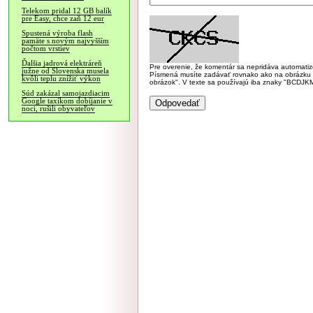
Telekom pridal 12 GB balík
pre Easy, chce zaň 12 eur
Spustená výroba flash
pamäte s novým najvyšším
počtom vrstiev
Ďalšia jadrová elektráreň
Pre overenie, že komentár sa nepridáva automatizov
južne od Slovenska musela
Písmená musíte zadávať rovnako ako na obrázku veľk
kvôli teplu znížiť výkon
obrázok". V texte sa používajú iba znaky "BC
Súd zakázal samojazdiacim
Google taxíkom dobíjanie v
noci, rušili obyvateľov