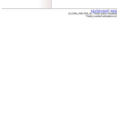
NÁVŠTEVNOSŤ
|
INZE
(C) 2004, 2005 DSL.sk | Všetky práva vyhradené
Všetky uvedené informácie sú b