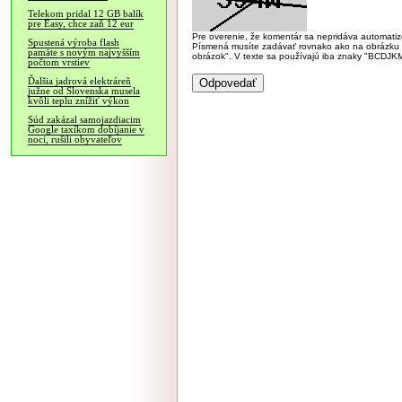
Telekom pridal 12 GB balík
pre Easy, chce zaň 12 eur
Pre overenie, že komentár sa nepridáva automatizov
Spustená výroba flash
Písmená musíte zadávať rovnako ako na obrázku veľk
pamäte s novým najvyšším
obrázok". V texte sa používajú iba znaky "BC
počtom vrstiev
Ďalšia jadrová elektráreň
južne od Slovenska musela
kvôli teplu znížiť výkon
Súd zakázal samojazdiacim
Google taxíkom dobíjanie v
noci, rušili obyvateľov