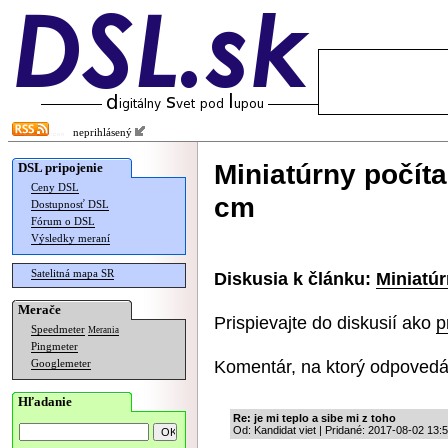
neprihlásený
Miniatúrny počíta
DSL pripojenie
Ceny DSL
cm
Dostupnosť DSL
Fórum o DSL
Výsledky meraní
Satelitná mapa SR
Diskusia k článku:
Miniatúr
Merače
Prispievajte do diskusií ako
p
Speedmeter
Merania
Pingmeter
Komentár, na ktorý odpovedá
Googlemeter
Hľadanie
Re: je mi teplo a sibe mi z toho
Od: Kandidat viet | Pridané: 2017-08-02 13: