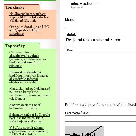
uplne v pohode...
Top články
Odpovedať
Na Slovensku sa v tichosti
vypína ADSL v lokalitách s
Meno:
VDSL, už 31. mája
Orange sa doťahuje na UPC
a O2, spustí 2.5 Gbps
pripojenie
Titulok:
Top správy
Text:
Chrome sa bude
aktualizovať dvakrát
týždenne, v budúcnosti sa
bude aktualizovať bez
reštartov
Rumunsko odstrelmi a
blokádou mení tok Dunaja,
aby udržalo jadrovú
elektráreň v chode
Maďarsko jadrovú elektráreň
nakoniec kompletne
neodstavilo, Rumunsko mení
tok Dunaja
Prihláste sa
a povoľte si emailové notifiká
Slovensko.sk má opäť
technické problémy
Overovací text:
Železnice znižujú kvôli teplu
rýchlosť iba na 50 km/h,
spôsobuje to meškanie
V Poľsku spustili takmer
gigawatthodinové úložisko,
z LiFePO4 článkov