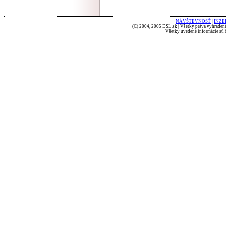
NÁVŠTEVNOSŤ
|
INZE
(C) 2004, 2005 DSL.sk | Všetky práva vyhradené
Všetky uvedené informácie sú b