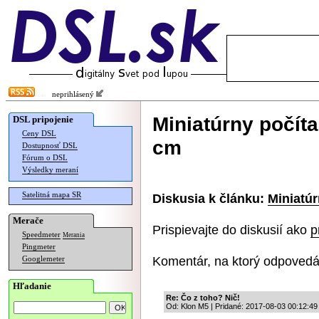
neprihlásený
Miniatúrny počíta
DSL pripojenie
Ceny DSL
cm
Dostupnosť DSL
Fórum o DSL
Výsledky meraní
Satelitná mapa SR
Diskusia k článku:
Miniatúr
Merače
Prispievajte do diskusií ako
p
Speedmeter
Merania
Pingmeter
Komentár, na ktorý odpovedá
Googlemeter
Hľadanie
Re: Čo z toho? Nič!
Od: Klon M5 | Pridané: 2017-08-03 00:12:49