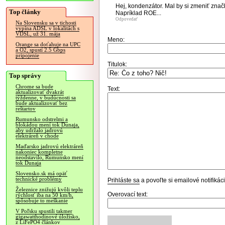
Hej, kondenzátor. Mal by si zmeniť znač
Top články
Napríklad ROE...
Odpovedať
Na Slovensku sa v tichosti
vypína ADSL v lokalitách s
VDSL, už 31. mája
Meno:
Orange sa doťahuje na UPC
a O2, spustí 2.5 Gbps
pripojenie
Titulok:
Top správy
Chrome sa bude
Text:
aktualizovať dvakrát
týždenne, v budúcnosti sa
bude aktualizovať bez
reštartov
Rumunsko odstrelmi a
blokádou mení tok Dunaja,
aby udržalo jadrovú
elektráreň v chode
Maďarsko jadrovú elektráreň
nakoniec kompletne
neodstavilo, Rumunsko mení
tok Dunaja
Slovensko.sk má opäť
technické problémy
Prihláste sa
a povoľte si emailové notifiká
Železnice znižujú kvôli teplu
Overovací text:
rýchlosť iba na 50 km/h,
spôsobuje to meškanie
V Poľsku spustili takmer
gigawatthodinové úložisko,
z LiFePO4 článkov