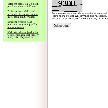
Telekom pridal 12 GB balík
pre Easy, chce zaň 12 eur
Ďalšia jadrová elektráreň
Pre overenie, že komentár sa nepridáva automatizov
južne od Slovenska musela
Písmená musíte zadávať rovnako ako na obrázku veľk
kvôli teplu znížiť výkon
obrázok". V texte sa používajú iba znaky "BC
Spustená výroba flash
pamäte s novým najvyšším
počtom vrstiev
Súd zakázal samojazdiacim
Google taxíkom dobíjanie v
noci, rušili obyvateľov