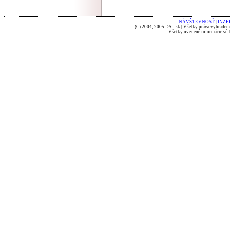
NÁVŠTEVNOSŤ
|
INZE
(C) 2004, 2005 DSL.sk | Všetky práva vyhradené
Všetky uvedené informácie sú b