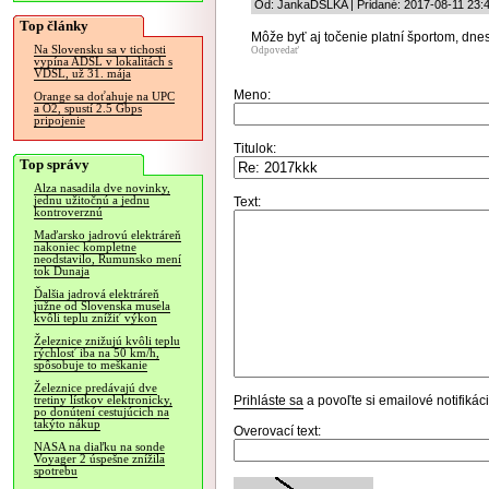
Od: JankaDSLKA | Pridané: 2017-08-11 23:
Top články
Môže byť aj točenie platní športom, dne
Na Slovensku sa v tichosti
Odpovedať
vypína ADSL v lokalitách s
VDSL, už 31. mája
Meno:
Orange sa doťahuje na UPC
a O2, spustí 2.5 Gbps
pripojenie
Titulok:
Top správy
Alza nasadila dve novinky,
jednu užitočnú a jednu
Text:
kontroverznú
Maďarsko jadrovú elektráreň
nakoniec kompletne
neodstavilo, Rumunsko mení
tok Dunaja
Ďalšia jadrová elektráreň
južne od Slovenska musela
kvôli teplu znížiť výkon
Železnice znižujú kvôli teplu
rýchlosť iba na 50 km/h,
spôsobuje to meškanie
Železnice predávajú dve
Prihláste sa
a povoľte si emailové notifiká
tretiny lístkov elektronicky,
po donútení cestujúcich na
takýto nákup
Overovací text:
NASA na diaľku na sonde
Voyager 2 úspešne znížila
spotrebu