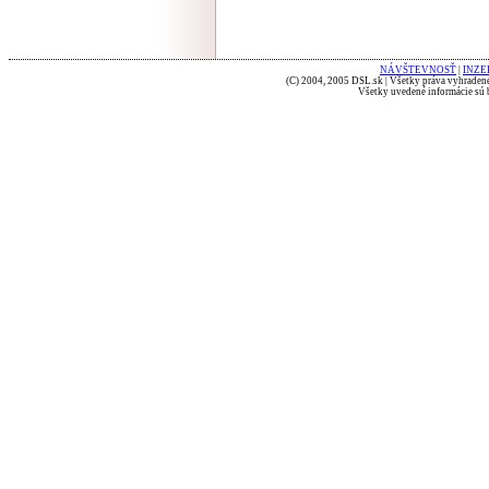
NÁVŠTEVNOSŤ
|
INZE
(C) 2004, 2005 DSL.sk | Všetky práva vyhradené
Všetky uvedené informácie sú b