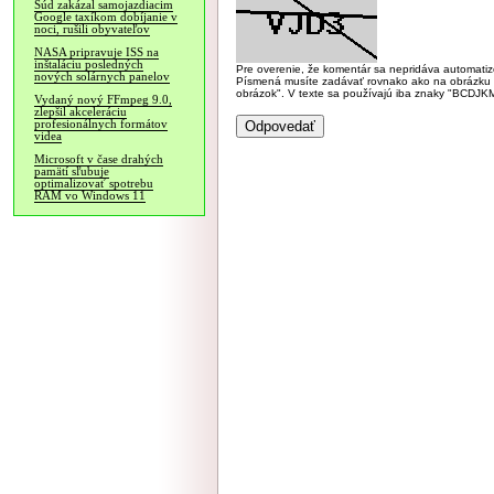
Súd zakázal samojazdiacim
Google taxíkom dobíjanie v
noci, rušili obyvateľov
NASA pripravuje ISS na
inštaláciu posledných
Pre overenie, že komentár sa nepridáva automatizov
nových solárnych panelov
Písmená musíte zadávať rovnako ako na obrázku veľk
obrázok". V texte sa používajú iba znaky "BC
Vydaný nový FFmpeg 9.0,
zlepšil akceleráciu
profesionálnych formátov
videa
Microsoft v čase drahých
pamätí sľubuje
optimalizovať spotrebu
RAM vo Windows 11