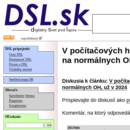
neprihlásený
V počítačových h
DSL pripojenie
Ceny DSL
na normálnych OH
Dostupnosť DSL
Fórum o DSL
Výsledky meraní
Satelitná mapa SR
Diskusia k článku:
V počít
normálnych OH, už v 2024
Merače
Speedmeter
Merania
Prispievajte do diskusií ako
p
Pingmeter
Googlemeter
Komentár, na ktorý odpovedá
Hľadanie
2017kkk