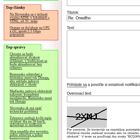
Top články
Titulok:
Na Slovensku sa v tichosti
vypína ADSL v lokalitách s
VDSL, už 31. mája
Text:
Orange sa doťahuje na UPC
a O2, spustí 2.5 Gbps
pripojenie
Top správy
Chrome sa bude
aktualizovať dvakrát
týždenne, v budúcnosti sa
bude aktualizovať bez
reštartov
Rumunsko odstrelmi a
blokádou mení tok Dunaja,
aby udržalo jadrovú
Prihláste sa
a povoľte si emailové notifiká
elektráreň v chode
Maďarsko jadrovú elektráreň
Overovací text:
nakoniec kompletne
neodstavilo, Rumunsko mení
tok Dunaja
Slovensko.sk má opäť
technické problémy
Železnice znižujú kvôli teplu
rýchlosť iba na 50 km/h,
spôsobuje to meškanie
Pre overenie, že komentár sa nepridáva automatizov
Alza nasadila dve novinky,
Písmená musíte zadávať rovnako ako na obrázku veľk
jednu užitočnú a jednu
obrázok". V texte sa používajú iba znaky "BC
kontroverznú