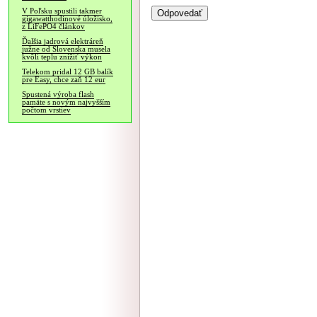
V Poľsku spustili takmer
gigawatthodinové úložisko,
z LiFePO4 článkov
Ďalšia jadrová elektráreň
južne od Slovenska musela
kvôli teplu znížiť výkon
Telekom pridal 12 GB balík
pre Easy, chce zaň 12 eur
Spustená výroba flash
pamäte s novým najvyšším
počtom vrstiev