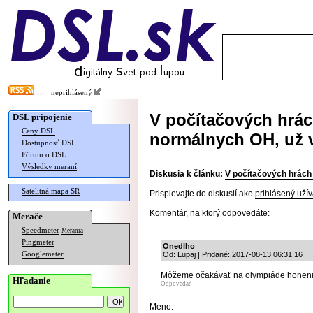
neprihlásený
V počítačových hrác
DSL pripojenie
Ceny DSL
normálnych OH, už 
Dostupnosť DSL
Fórum o DSL
Výsledky meraní
Diskusia k článku:
V počítačových hrách
Satelitná mapa SR
Prispievajte do diskusií ako
prihlásený užív
Komentár, na ktorý odpovedáte:
Merače
Speedmeter
Merania
Pingmeter
Onedlho
Googlemeter
Od: Lupaj | Pridané: 2017-08-13 06:31:16
Môžeme očakávať na olympiáde honeni
Hľadanie
Odpovedať
Meno: