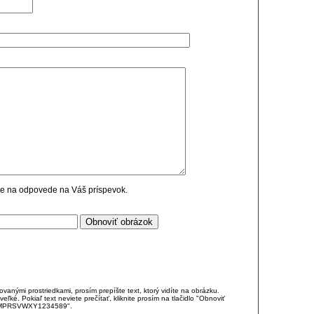
cie na odpovede na Váš príspevok.
anými prostriedkami, prosím prepíšte text, ktorý vidíte na obrázku.
é. Pokiaľ text neviete prečítať, kliknite prosím na tlačidlo "Obnoviť
DJKMPRSVWXY1234589".