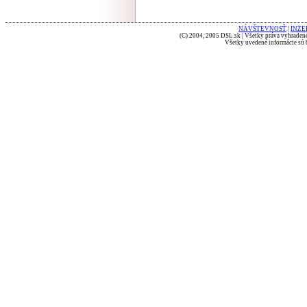
NÁVŠTEVNOSŤ
|
INZE
(C) 2004, 2005 DSL.sk | Všetky práva vyhradené
Všetky uvedené informácie sú b