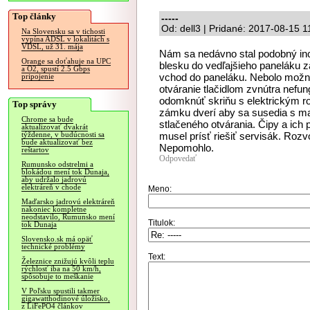
Top články
-----
Od: dell3 | Pridané: 2017-08-15 1
Na Slovensku sa v tichosti
vypína ADSL v lokalitách s
VDSL, už 31. mája
Nám sa nedávno stal podobný inci
Orange sa doťahuje na UPC
blesku do vedľajšieho paneláku z
a O2, spustí 2.5 Gbps
vchod do paneláku. Nebolo možné 
pripojenie
otváranie tlačidlom zvnútra nef
odomknúť skriňu s elektrickým r
Top správy
zámku dverí aby sa susedia s ma
Chrome sa bude
stlačeného otvárania. Čipy a ich 
aktualizovať dvakrát
musel prísť riešiť servisák. Ro
týždenne, v budúcnosti sa
bude aktualizovať bez
Nepomohlo.
reštartov
Odpovedať
Rumunsko odstrelmi a
blokádou mení tok Dunaja,
aby udržalo jadrovú
elektráreň v chode
Meno:
Maďarsko jadrovú elektráreň
nakoniec kompletne
neodstavilo, Rumunsko mení
Titulok:
tok Dunaja
Slovensko.sk má opäť
technické problémy
Text:
Železnice znižujú kvôli teplu
rýchlosť iba na 50 km/h,
spôsobuje to meškanie
V Poľsku spustili takmer
gigawatthodinové úložisko,
z LiFePO4 článkov