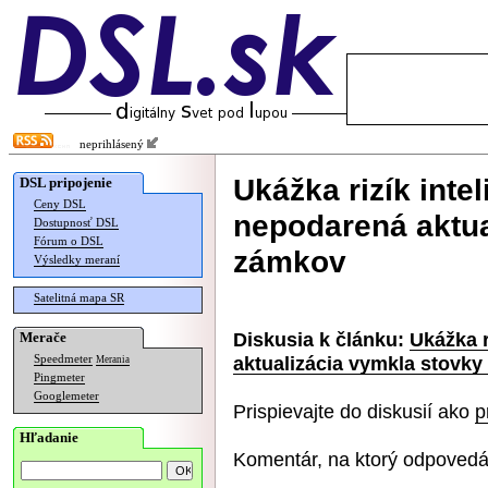
neprihlásený
Ukážka rizík inte
DSL pripojenie
Ceny DSL
nepodarená aktua
Dostupnosť DSL
Fórum o DSL
zámkov
Výsledky meraní
Satelitná mapa SR
Diskusia k článku:
Ukážka r
Merače
aktualizácia vymkla stovk
Speedmeter
Merania
Pingmeter
Googlemeter
Prispievajte do diskusií ako
p
Hľadanie
Komentár, na ktorý odpovedá