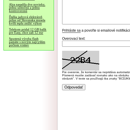
Alza nasadila dve novinky,
jednu užitočnú a jednu
kontroverznú
Ďalšia jadrová elektráreň
južne od Slovenska musela
kvôli teplu znížiť výkon
Telekom pridal 12 GB balík
Prihláste sa
a povoľte si emailové notifiká
pre Easy, chce zaň 12 eur
Overovací text:
Spustená výroba flash
pamäte s novým najvyšším
počtom vrstiev
Pre overenie, že komentár sa nepridáva automatizov
Písmená musíte zadávať rovnako ako na obrázku veľk
obrázok". V texte sa používajú iba znaky "BC