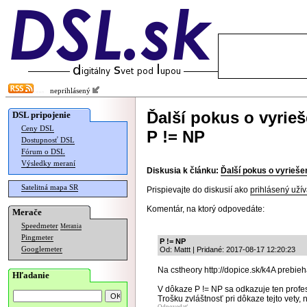
neprihlásený
Ďalší pokus o vyrieš
DSL pripojenie
Ceny DSL
P != NP
Dostupnosť DSL
Fórum o DSL
Výsledky meraní
Diskusia k článku:
Ďalší pokus o vyrieše
Satelitná mapa SR
Prispievajte do diskusií ako
prihlásený užív
Komentár, na ktorý odpovedáte:
Merače
Speedmeter
Merania
Pingmeter
P != NP
Googlemeter
Od: Mattt | Pridané: 2017-08-17 12:20:23
Na cstheory http://dopice.sk/k4A prebie
Hľadanie
V dôkaze P != NP sa odkazuje ten profeso
Trošku zvláštnosť pri dôkaze tejto vety, 