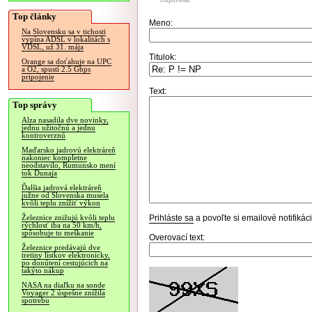
Odpovedať
Top články
Meno:
Na Slovensku sa v tichosti
vypína ADSL v lokalitách s
VDSL, už 31. mája
Titulok:
Orange sa doťahuje na UPC
a O2, spustí 2.5 Gbps
pripojenie
Text:
Top správy
Alza nasadila dve novinky,
jednu užitočnú a jednu
kontroverznú
Maďarsko jadrovú elektráreň
nakoniec kompletne
neodstavilo, Rumunsko mení
tok Dunaja
Ďalšia jadrová elektráreň
južne od Slovenska musela
kvôli teplu znížiť výkon
Prihláste sa
a povoľte si emailové notifiká
Železnice znižujú kvôli teplu
rýchlosť iba na 50 km/h,
spôsobuje to meškanie
Overovací text:
Železnice predávajú dve
tretiny lístkov elektronicky,
po donútení cestujúcich na
takýto nákup
NASA na diaľku na sonde
Voyager 2 úspešne znížila
spotrebu