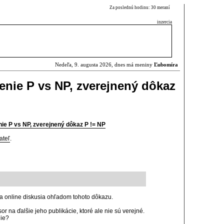
Za poslednú hodinu: 30 meraní
inzercia
Nedeľa, 9. augusta 2026, dnes má meniny
Ľubomíra
enie P vs NP, zverejnený dôkaz
nie P vs NP, zverejnený dôkaz P != NP
ateľ
.
ha online diskusia ohľadom tohoto dôkazu.
r na ďalšie jeho publikácie, ktoré ale nie sú verejné.
nie?