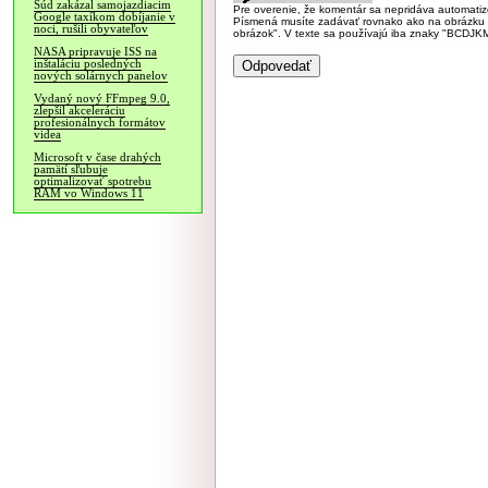
Súd zakázal samojazdiacim
Pre overenie, že komentár sa nepridáva automatizov
Google taxíkom dobíjanie v
Písmená musíte zadávať rovnako ako na obrázku veľk
noci, rušili obyvateľov
obrázok". V texte sa používajú iba znaky "BC
NASA pripravuje ISS na
inštaláciu posledných
nových solárnych panelov
Vydaný nový FFmpeg 9.0,
zlepšil akceleráciu
profesionálnych formátov
videa
Microsoft v čase drahých
pamätí sľubuje
optimalizovať spotrebu
RAM vo Windows 11