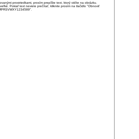
anými prostriedkami, prosím prepíšte text, ktorý vidíte na obrázku.
é. Pokiaľ text neviete prečítať, kliknite prosím na tlačidlo "Obnoviť
DJKMPRSVWXY1234589".