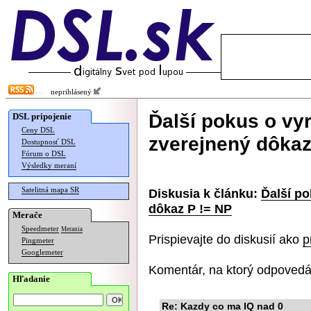
neprihlásený
Ďalší pokus o vyr
DSL pripojenie
Ceny DSL
zverejnený dôkaz
Dostupnosť DSL
Fórum o DSL
Výsledky meraní
Satelitná mapa SR
Diskusia k článku:
Ďalší po
dôkaz P != NP
Merače
Speedmeter
Merania
Prispievajte do diskusií ako
p
Pingmeter
Googlemeter
Komentár, na ktorý odpovedá
Hľadanie
Re: Kazdy co ma IQ nad 0