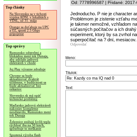
Od: 7778996587 | Pridané: 2017-
Top články
Jednoducho. P nie je character an
Na Slovensku sa v tichosti
vypína ADSL v lokalitách s
Problémom je zistenie vzťahu me
VDSL, už 31. mája
je takmer nemožné, vzhľadom na 
Orange sa doťahuje na UPC
súčasných počítačov a ich drah
a O2, spustí 2.5 Gbps
experiment, ktorý by sa zvrhol na
pripojenie
superpočítač na ? dní, mesiacov.
Odpovedať
Top správy
Rumunsko odstrelmi a
blokádou mení tok Dunaja,
Meno:
aby udržalo jadrovú
elektráreň v chode
Joj Play výrazne zdražuje
Titulok:
Chrome sa bude
aktualizovať dvakrát
týždenne, v budúcnosti sa
bude aktualizovať bez
Text:
reštartov
Slovensko.sk má opäť
technické problémy
Maďarsko jadrovú elektráreň
nakoniec kompletne
neodstavilo, Rumunsko mení
tok Dunaja
Železnice znižujú kvôli teplu
rýchlosť iba na 50 km/h,
spôsobuje to meškanie
Spustená výroba flash