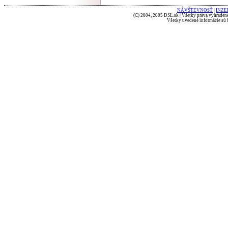
NÁVŠTEVNOSŤ
|
INZE
(C) 2004, 2005 DSL.sk | Všetky práva vyhradené
Všetky uvedené informácie sú b