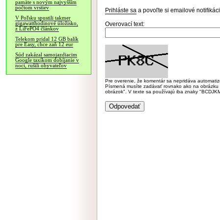
pamäte s novým najvyšším
počtom vrstiev
Prihláste sa
a povoľte si emailové notifiká
V Poľsku spustili takmer
gigawatthodinové úložisko,
Overovací text:
z LiFePO4 článkov
Telekom pridal 12 GB balík
pre Easy, chce zaň 12 eur
Súd zakázal samojazdiacim
Google taxíkom dobíjanie v
noci, rušili obyvateľov
Pre overenie, že komentár sa nepridáva automatizov
Písmená musíte zadávať rovnako ako na obrázku veľk
obrázok". V texte sa používajú iba znaky "BC