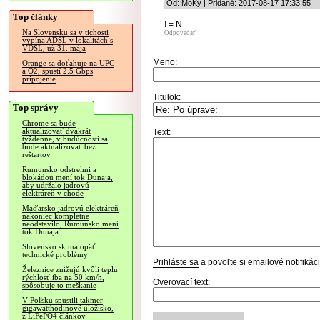
Od: MoKy | Pridané: 2017-08-17 17:33:55
Top články
! = N
Na Slovensku sa v tichosti
Odpovedať
vypína ADSL v lokalitách s
VDSL, už 31. mája
Meno:
Orange sa doťahuje na UPC
a O2, spustí 2.5 Gbps
pripojenie
Titulok:
Top správy
Chrome sa bude
aktualizovať dvakrát
Text:
týždenne, v budúcnosti sa
bude aktualizovať bez
reštartov
Rumunsko odstrelmi a
blokádou mení tok Dunaja,
aby udržalo jadrovú
elektráreň v chode
Maďarsko jadrovú elektráreň
nakoniec kompletne
neodstavilo, Rumunsko mení
tok Dunaja
Slovensko.sk má opäť
technické problémy
Prihláste sa
a povoľte si emailové notifiká
Železnice znižujú kvôli teplu
rýchlosť iba na 50 km/h,
Overovací text:
spôsobuje to meškanie
V Poľsku spustili takmer
gigawatthodinové úložisko,
z LiFePO4 článkov