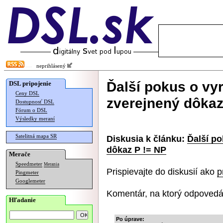
neprihlásený
Ďalší pokus o vyr
DSL pripojenie
Ceny DSL
zverejnený dôkaz
Dostupnosť DSL
Fórum o DSL
Výsledky meraní
Satelitná mapa SR
Diskusia k článku:
Ďalší po
dôkaz P != NP
Merače
Speedmeter
Merania
Prispievajte do diskusií ako
p
Pingmeter
Googlemeter
Komentár, na ktorý odpovedá
Hľadanie
Po úprave: