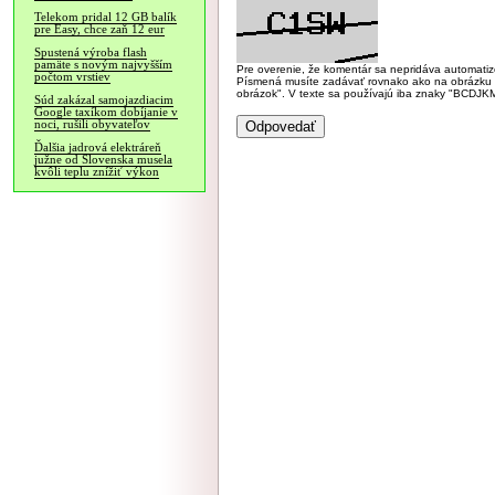
Telekom pridal 12 GB balík
pre Easy, chce zaň 12 eur
Spustená výroba flash
pamäte s novým najvyšším
Pre overenie, že komentár sa nepridáva automatizov
počtom vrstiev
Písmená musíte zadávať rovnako ako na obrázku veľk
obrázok". V texte sa používajú iba znaky "BC
Súd zakázal samojazdiacim
Google taxíkom dobíjanie v
noci, rušili obyvateľov
Ďalšia jadrová elektráreň
južne od Slovenska musela
kvôli teplu znížiť výkon