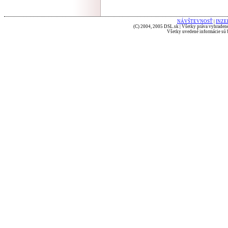
NÁVŠTEVNOSŤ
|
INZE
(C) 2004, 2005 DSL.sk | Všetky práva vyhradené
Všetky uvedené informácie sú b