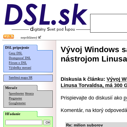
neprihlásený
Vývoj Windows sa
DSL pripojenie
Ceny DSL
nástrojom Linusa
Dostupnosť DSL
Fórum o DSL
Výsledky meraní
Satelitná mapa SR
Diskusia k článku:
Vývoj W
Linusa Torvaldsa, má 300 
Merače
Speedmeter
Merania
Prispievajte do diskusií ako
p
Pingmeter
Googlemeter
Komentár, na ktorý odpovedá
Hľadanie
Re: milion suborov