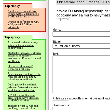
Od: eternal_noob | Pridané: 2017
Top články
projekt DJ Andrej nepotrebuje git 
Na Slovensku sa v tichosti
vypína ADSL v lokalitách s
odpojeny aby sa mu to nevymaza
VDSL, už 31. mája
Odpovedať
Orange sa doťahuje na UPC
a O2, spustí 2.5 Gbps
pripojenie
Meno:
Top správy
Titulok:
Alza nasadila dve novinky,
jednu užitočnú a jednu
kontroverznú
Maďarsko jadrovú elektráreň
Text:
nakoniec kompletne
neodstavilo, Rumunsko mení
tok Dunaja
Slovensko.sk má opäť
technické problémy
Železnice znižujú kvôli teplu
rýchlosť iba na 50 km/h,
spôsobuje to meškanie
Ďalšia jadrová elektráreň
južne od Slovenska musela
kvôli teplu znížiť výkon
V Poľsku spustili takmer
gigawatthodinové úložisko,
Prihláste sa
a povoľte si emailové notifiká
z LiFePO4 článkov
Overovací text:
Telekom pridal 12 GB balík
pre Easy, chce zaň 12 eur