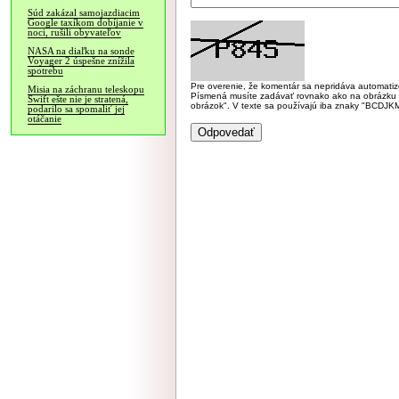
Súd zakázal samojazdiacim
Google taxíkom dobíjanie v
noci, rušili obyvateľov
NASA na diaľku na sonde
Voyager 2 úspešne znížila
spotrebu
Pre overenie, že komentár sa nepridáva automatizov
Misia na záchranu teleskopu
Písmená musíte zadávať rovnako ako na obrázku veľk
Swift ešte nie je stratená,
obrázok". V texte sa používajú iba znaky "BC
podarilo sa spomaliť jej
otáčanie