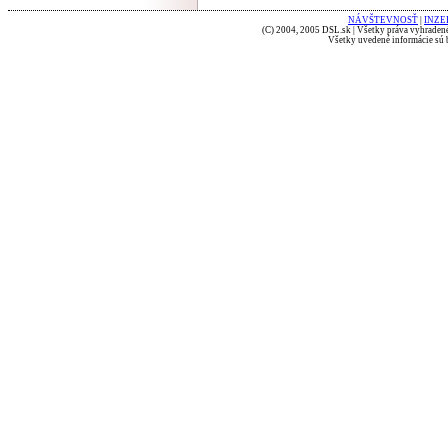
NÁVŠTEVNOSŤ
|
INZE
(C) 2004, 2005 DSL.sk | Všetky práva vyhradené
Všetky uvedené informácie sú b