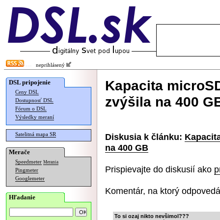
neprihlásený
Kapacita microSD
DSL pripojenie
Ceny DSL
zvýšila na 400 G
Dostupnosť DSL
Fórum o DSL
Výsledky meraní
Satelitná mapa SR
Diskusia k článku:
Kapacita
na 400 GB
Merače
Speedmeter
Merania
Prispievajte do diskusií ako
p
Pingmeter
Googlemeter
Komentár, na ktorý odpovedá
Hľadanie
To si ozaj nikto nevšimol???