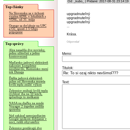
Od: _kubo_ | Pridané: 2017-08-31 23:14:19
Top články
Na Slovensku sa v tichosti
upgradnuteľný
vypína ADSL v lokalitách s
upgradnuteľný
VDSL, už 31. mája
upgradnuteľný
Orange sa doťahuje na UPC
...
a O2, spustí 2.5 Gbps
pripojenie
Krása.
Odpovedať
Top správy
Alza nasadila dve novinky,
jednu užitočnú a jednu
Meno:
kontroverznú
Maďarsko jadrovú elektráreň
nakoniec kompletne
Titulok:
neodstavilo, Rumunsko mení
tok Dunaja
Ďalšia jadrová elektráreň
južne od Slovenska musela
Text:
kvôli teplu znížiť výkon
Železnice znižujú kvôli teplu
rýchlosť iba na 50 km/h,
spôsobuje to meškanie
NASA na diaľku na sonde
Voyager 2 úspešne znížila
spotrebu
Súd zakázal samojazdiacim
Google taxíkom dobíjanie v
noci, rušili obyvateľov
Železnice predávajú dve