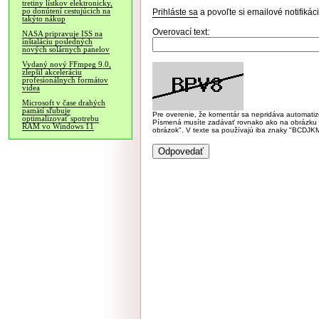
tretiny lístkov elektronicky,
po donútení cestujúcich na
Prihláste sa
a povoľte si emailové notifiká
takýto nákup
Overovací text:
NASA pripravuje ISS na
inštaláciu posledných
nových solárnych panelov
Vydaný nový FFmpeg 9.0,
zlepšil akceleráciu
profesionálnych formátov
videa
Microsoft v čase drahých
pamätí sľubuje
Pre overenie, že komentár sa nepridáva automatizov
optimalizovať spotrebu
Písmená musíte zadávať rovnako ako na obrázku veľk
RAM vo Windows 11
obrázok". V texte sa používajú iba znaky "BC