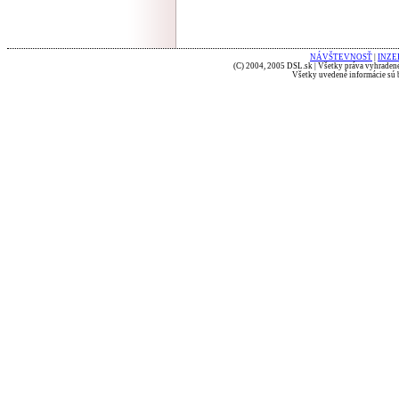
NÁVŠTEVNOSŤ
|
INZE
(C) 2004, 2005 DSL.sk | Všetky práva vyhradené
Všetky uvedené informácie sú b