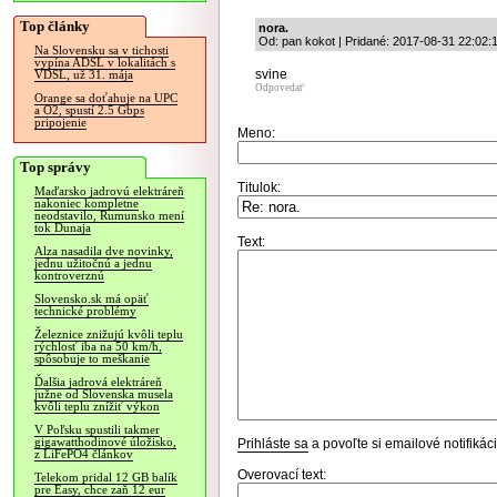
Top články
nora.
Od: pan kokot | Pridané: 2017-08-31 22:02:
Na Slovensku sa v tichosti
vypína ADSL v lokalitách s
svine
VDSL, už 31. mája
Odpovedať
Orange sa doťahuje na UPC
a O2, spustí 2.5 Gbps
pripojenie
Meno:
Top správy
Titulok:
Maďarsko jadrovú elektráreň
nakoniec kompletne
neodstavilo, Rumunsko mení
tok Dunaja
Text:
Alza nasadila dve novinky,
jednu užitočnú a jednu
kontroverznú
Slovensko.sk má opäť
technické problémy
Železnice znižujú kvôli teplu
rýchlosť iba na 50 km/h,
spôsobuje to meškanie
Ďalšia jadrová elektráreň
južne od Slovenska musela
kvôli teplu znížiť výkon
V Poľsku spustili takmer
gigawatthodinové úložisko,
Prihláste sa
a povoľte si emailové notifiká
z LiFePO4 článkov
Overovací text:
Telekom pridal 12 GB balík
pre Easy, chce zaň 12 eur