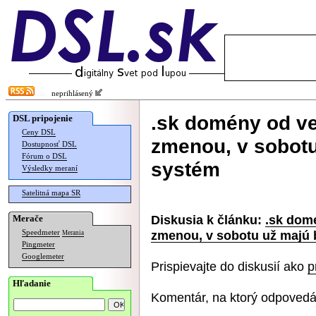
neprihlásený
.sk domény od v
DSL pripojenie
Ceny DSL
zmenou, v sobotu
Dostupnosť DSL
Fórum o DSL
systém
Výsledky meraní
Satelitná mapa SR
Diskusia k článku:
.sk dom
Merače
zmenou, v sobotu už majú 
Speedmeter
Merania
Pingmeter
Googlemeter
Prispievajte do diskusií ako
p
Hľadanie
Komentár, na ktorý odpovedá