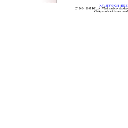
NÁVŠTEVNOSŤ
|
INZE
(C) 2004, 2005 DSL.sk | Všetky práva vyhradené
Všetky uvedené informácie sú b