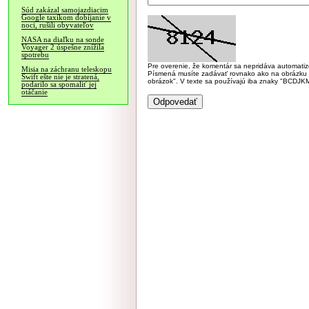
Súd zakázal samojazdiacim
Google taxíkom dobíjanie v
noci, rušili obyvateľov
NASA na diaľku na sonde
Voyager 2 úspešne znížila
spotrebu
Pre overenie, že komentár sa nepridáva automatizov
Misia na záchranu teleskopu
Písmená musíte zadávať rovnako ako na obrázku veľk
Swift ešte nie je stratená,
obrázok". V texte sa používajú iba znaky "BC
podarilo sa spomaliť jej
otáčanie