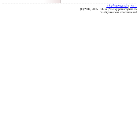
NÁVŠTEVNOSŤ
|
INZE
(C) 2004, 2005 DSL.sk | Všetky práva vyhradené
Všetky uvedené informácie sú b