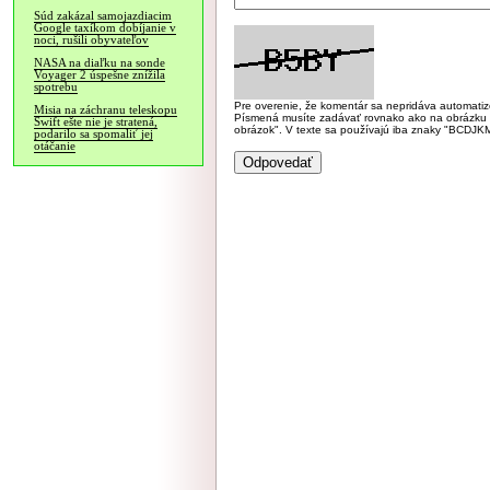
Súd zakázal samojazdiacim
Google taxíkom dobíjanie v
noci, rušili obyvateľov
NASA na diaľku na sonde
Voyager 2 úspešne znížila
spotrebu
Pre overenie, že komentár sa nepridáva automatizov
Misia na záchranu teleskopu
Písmená musíte zadávať rovnako ako na obrázku veľk
Swift ešte nie je stratená,
obrázok". V texte sa používajú iba znaky "BC
podarilo sa spomaliť jej
otáčanie