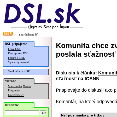
neprihlásený
Komunita chce zv
DSL pripojenie
Ceny DSL
poslala sťažnosť
Dostupnosť DSL
Fórum o DSL
Výsledky meraní
Satelitná mapa SR
Diskusia k článku:
Komunita
sťažnosť na ICANN
Merače
Speedmeter
Merania
Prispievajte do diskusií ako
p
Pingmeter
Googlemeter
Komentár, na ktorý odpovedá
Hľadanie
Re: poznámka pre trtkov