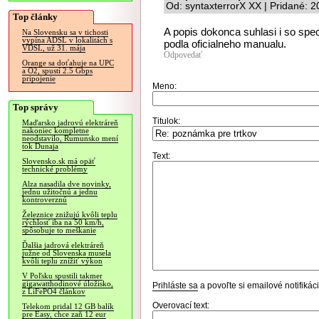
Od: syntaxterrorX XX | Pridané: 
Top články
A popis dokonca suhlasi i so spe
Na Slovensku sa v tichosti
vypína ADSL v lokalitách s
podla oficialneho manualu.
VDSL, už 31. mája
Odpovedať
Orange sa doťahuje na UPC
a O2, spustí 2.5 Gbps
pripojenie
Meno:
Top správy
Titulok:
Maďarsko jadrovú elektráreň
nakoniec kompletne
neodstavilo, Rumunsko mení
tok Dunaja
Text:
Slovensko.sk má opäť
technické problémy
Alza nasadila dve novinky,
jednu užitočnú a jednu
kontroverznú
Železnice znižujú kvôli teplu
rýchlosť iba na 50 km/h,
spôsobuje to meškanie
Ďalšia jadrová elektráreň
južne od Slovenska musela
kvôli teplu znížiť výkon
V Poľsku spustili takmer
gigawatthodinové úložisko,
Prihláste sa
a povoľte si emailové notifiká
z LiFePO4 článkov
Overovací text:
Telekom pridal 12 GB balík
pre Easy, chce zaň 12 eur