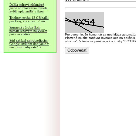
Ďalšia jadrová elektráreň
južne od Slovenska musela
kvôli teplu znížiť výkon
Telekom pridal 12 GB balík
pre Easy, chce zaň 12 eur
Spustená výroba flash
pamäte s novým najvyšším
počtom vrstiev
Pre overenie, že komentár sa nepridáva automatizov
Písmená musíte zadávať rovnako ako na obrázku veľk
Súd zakázal samojazdiacim
obrázok". V texte sa používajú iba znaky "BC
Google taxíkom dobíjanie v
noci, rušili obyvateľov