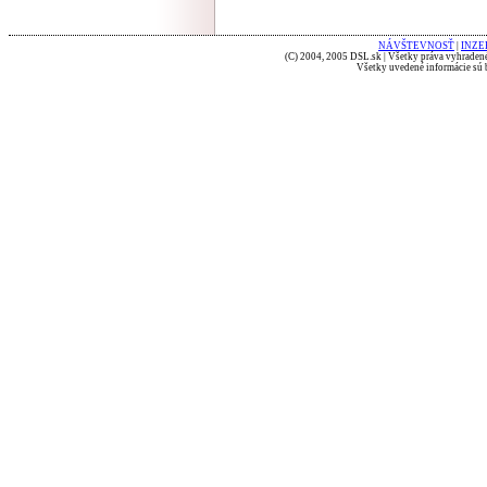
NÁVŠTEVNOSŤ
|
INZE
(C) 2004, 2005 DSL.sk | Všetky práva vyhradené
Všetky uvedené informácie sú b