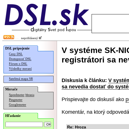
neprihlásený
V systéme SK-NIC
DSL pripojenie
Ceny DSL
registrátori sa n
Dostupnosť DSL
Fórum o DSL
Výsledky meraní
Satelitná mapa SR
Diskusia k článku:
V systém
sa nevedia dostať do syst
Merače
Speedmeter
Merania
Prispievajte do diskusií ako
p
Pingmeter
Googlemeter
Komentár, na ktorý odpovedá
Hľadanie
Re: Hroza