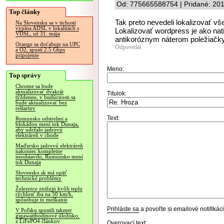
Od: 775665588754 | Pridané: 20
Top články
Tak preto nevedeli lokalizovať v
Na Slovensku sa v tichosti
vypína ADSL v lokalitách s
Lokalizovať wordpress je ako na
VDSL, už 31. mája
antikoróznym náterom poležiačk
Orange sa doťahuje na UPC
Odpovedať
a O2, spustí 2.5 Gbps
pripojenie
Meno:
Top správy
Chrome sa bude
aktualizovať dvakrát
Titulok:
týždenne, v budúcnosti sa
bude aktualizovať bez
reštartov
Text:
Rumunsko odstrelmi a
blokádou mení tok Dunaja,
aby udržalo jadrovú
elektráreň v chode
Maďarsko jadrovú elektráreň
nakoniec kompletne
neodstavilo, Rumunsko mení
tok Dunaja
Slovensko.sk má opäť
technické problémy
Železnice znižujú kvôli teplu
rýchlosť iba na 50 km/h,
spôsobuje to meškanie
Prihláste sa
a povoľte si emailové notifiká
V Poľsku spustili takmer
gigawatthodinové úložisko,
z LiFePO4 článkov
Overovací text: