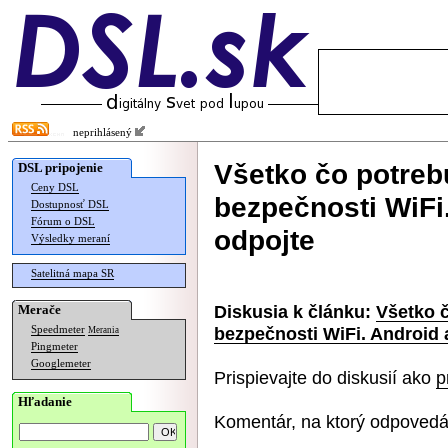
neprihlásený
Všetko čo potreb
DSL pripojenie
Ceny DSL
bezpečnosti WiFi
Dostupnosť DSL
Fórum o DSL
odpojte
Výsledky meraní
Satelitná mapa SR
Diskusia k článku:
Všetko č
Merače
bezpečnosti WiFi. Android 
Speedmeter
Merania
Pingmeter
Googlemeter
Prispievajte do diskusií ako
p
Hľadanie
Komentár, na ktorý odpovedá