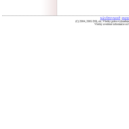
NÁVŠTEVNOSŤ
|
INZE
(C) 2004, 2005 DSL.sk | Všetky práva vyhradené
Všetky uvedené informácie sú b