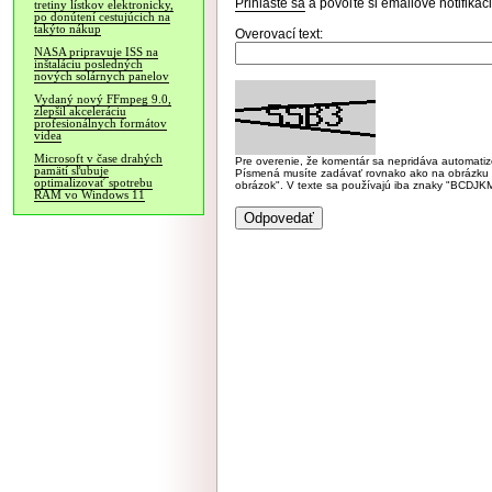
Prihláste sa
a povoľte si emailové notifiká
tretiny lístkov elektronicky,
po donútení cestujúcich na
takýto nákup
Overovací text:
NASA pripravuje ISS na
inštaláciu posledných
nových solárnych panelov
Vydaný nový FFmpeg 9.0,
zlepšil akceleráciu
profesionálnych formátov
videa
Microsoft v čase drahých
Pre overenie, že komentár sa nepridáva automatizov
pamätí sľubuje
Písmená musíte zadávať rovnako ako na obrázku veľk
optimalizovať spotrebu
obrázok". V texte sa používajú iba znaky "BC
RAM vo Windows 11