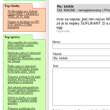
Top články
Re: kklklk
Od: MAJAK - neregistrovany | Pr
Na Slovensku sa v tichosti
vypína ADSL v lokalitách s
VDSL, už 31. mája
mne sa najviac paci ten nazov 
Orange sa doťahuje na UPC
ze je to nejaky ŠUFLIKANT :D a p
a O2, spustí 2.5 Gbps
egg
pripojenie
Odpovedať
Top správy
Meno:
Alza nasadila dve novinky,
jednu užitočnú a jednu
kontroverznú
Maďarsko jadrovú elektráreň
Titulok:
nakoniec kompletne
neodstavilo, Rumunsko mení
tok Dunaja
Text:
Ďalšia jadrová elektráreň
južne od Slovenska musela
kvôli teplu znížiť výkon
Železnice znižujú kvôli teplu
rýchlosť iba na 50 km/h,
spôsobuje to meškanie
Súd zakázal samojazdiacim
Google taxíkom dobíjanie v
noci, rušili obyvateľov
NASA na diaľku na sonde
Voyager 2 úspešne znížila
spotrebu
Železnice predávajú dve