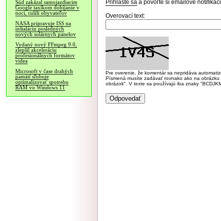
Prihláste sa
a povoľte si emailové notifiká
Súd zakázal samojazdiacim
Google taxíkom dobíjanie v
noci, rušili obyvateľov
Overovací text:
NASA pripravuje ISS na
inštaláciu posledných
nových solárnych panelov
Vydaný nový FFmpeg 9.0,
zlepšil akceleráciu
profesionálnych formátov
videa
Microsoft v čase drahých
Pre overenie, že komentár sa nepridáva automatizov
pamätí sľubuje
Písmená musíte zadávať rovnako ako na obrázku veľk
optimalizovať spotrebu
obrázok". V texte sa používajú iba znaky "BC
RAM vo Windows 11