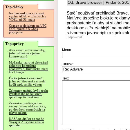
Od: Brave browser | Pridané: 201
Top články
Stačí používať prehliadač Brave.
Na Slovensku sa v tichosti
vypína ADSL v lokalitách s
Natívne úspešne blokuje reklamy 
VDSL, už 31. mája
prekabatenie ťa aby si stiahol m
Orange sa doťahuje na UPC
desktope a 7x rýchlejší na mobile
a O2, spustí 2.5 Gbps
s tvorcom javascriptu a spoluzakl
pripojenie
Odpovedať
Top správy
Meno:
Alza nasadila dve novinky,
jednu užitočnú a jednu
kontroverznú
Maďarsko jadrovú elektráreň
Titulok:
nakoniec kompletne
neodstavilo, Rumunsko mení
tok Dunaja
Text:
Ďalšia jadrová elektráreň
južne od Slovenska musela
kvôli teplu znížiť výkon
Železnice znižujú kvôli teplu
rýchlosť iba na 50 km/h,
spôsobuje to meškanie
Železnice predávajú dve
tretiny lístkov elektronicky,
po donútení cestujúcich na
takýto nákup
NASA na diaľku na sonde
Voyager 2 úspešne znížila
spotrebu