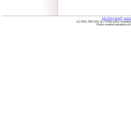
NÁVŠTEVNOSŤ
|
INZE
(C) 2004, 2005 DSL.sk | Všetky práva vyhradené
Všetky uvedené informácie sú b