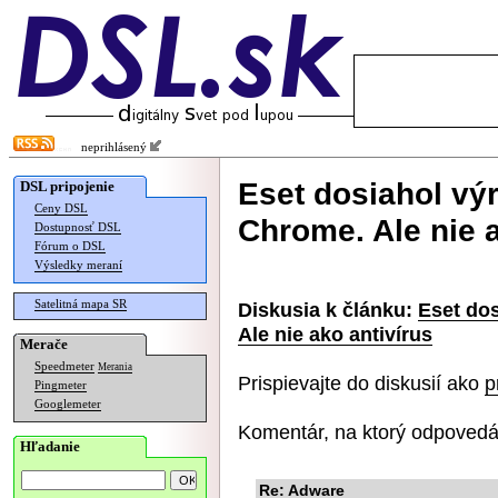
neprihlásený
Eset dosiahol vý
DSL pripojenie
Ceny DSL
Chrome. Ale nie a
Dostupnosť DSL
Fórum o DSL
Výsledky meraní
Satelitná mapa SR
Diskusia k článku:
Eset do
Ale nie ako antivírus
Merače
Speedmeter
Merania
Prispievajte do diskusií ako
p
Pingmeter
Googlemeter
Komentár, na ktorý odpovedá
Hľadanie
Re: Adware