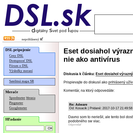
neprihlásený
Eset dosiahol výraz
DSL pripojenie
Ceny DSL
nie ako antivírus
Dostupnosť DSL
Fórum o DSL
Výsledky meraní
Diskusia k článku:
Eset dosiahol výrazný
Satelitná mapa SR
Prispievajte do diskusií ako
prihlásený užív
Komentár, na ktorý odpovedáte:
Merače
Speedmeter
Merania
Pingmeter
Re: Adware
Googlemeter
Od: Kosacik | Pridané: 2017-10-17 21:49:58
Davno som to neriešil, ale tento bol dosť
Hľadanie
podobného sw viac.
Odpovedať