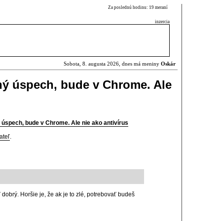
Za poslednú hodinu: 19 meraní
inzercia
Sobota, 8. augusta 2026, dnes má meniny
Oskár
ný úspech, bude v Chrome. Ale
 úspech, bude v Chrome. Ale nie ako antivírus
ateľ
.
 dobrý. Horšie je, že ak je to zlé, potrebovať budeš