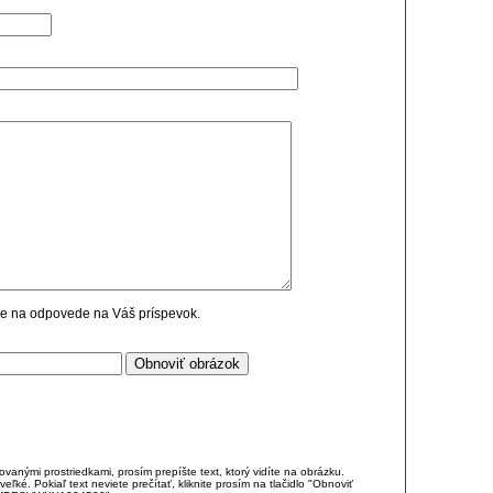
cie na odpovede na Váš príspevok.
anými prostriedkami, prosím prepíšte text, ktorý vidíte na obrázku.
é. Pokiaľ text neviete prečítať, kliknite prosím na tlačidlo "Obnoviť