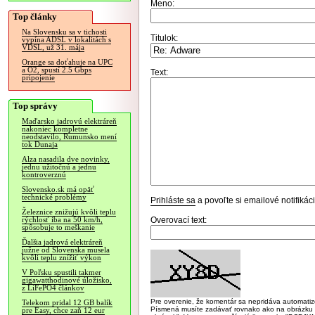
Meno:
Top články
Na Slovensku sa v tichosti
Titulok:
vypína ADSL v lokalitách s
VDSL, už 31. mája
Orange sa doťahuje na UPC
a O2, spustí 2.5 Gbps
Text:
pripojenie
Top správy
Maďarsko jadrovú elektráreň
nakoniec kompletne
neodstavilo, Rumunsko mení
tok Dunaja
Alza nasadila dve novinky,
jednu užitočnú a jednu
kontroverznú
Slovensko.sk má opäť
technické problémy
Prihláste sa
a povoľte si emailové notifiká
Železnice znižujú kvôli teplu
Overovací text:
rýchlosť iba na 50 km/h,
spôsobuje to meškanie
Ďalšia jadrová elektráreň
južne od Slovenska musela
kvôli teplu znížiť výkon
V Poľsku spustili takmer
gigawatthodinové úložisko,
z LiFePO4 článkov
Pre overenie, že komentár sa nepridáva automatizov
Telekom pridal 12 GB balík
Písmená musíte zadávať rovnako ako na obrázku veľk
pre Easy, chce zaň 12 eur