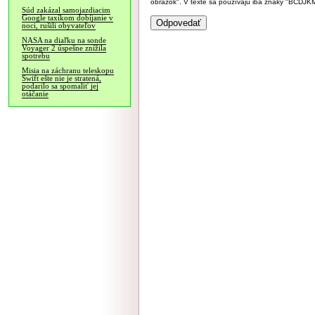
obrázok". V texte sa používajú iba znaky "BC
Súd zakázal samojazdiacim
Google taxíkom dobíjanie v
noci, rušili obyvateľov
NASA na diaľku na sonde
Voyager 2 úspešne znížila
spotrebu
Misia na záchranu teleskopu
Swift ešte nie je stratená,
podarilo sa spomaliť jej
otáčanie