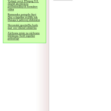
Vydaný nový FFmpeg 9.0,
zlepšil akceleráciu
profesionálnych formátov
videa
Rumunsko potopilo štyri
člny a úspešne zvýšilo tok
Dunaja k jadrovej elektrárni
Slovenská sporiteľňa bude
mať cez víkend odstávku
Záchrana misie na záchranu
teleskopu Swift úspešne
pokračuje