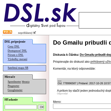
neprihlásený
Do Gmailu pribudli 
DSL pripojenie
Ceny DSL
Dostupnosť DSL
Diskusia k článku:
Do Gmailu pribudli do
Fórum o DSL
Výsledky meraní
Prispievajte do diskusií ako
prihlásený užív
Satelitná mapa SR
Komentár, na ktorý odpovedáte:
Merače
.....
Speedmeter
Merania
Od: 778996587 | Pridané: 2017-10-26 10:57
Pingmeter
Googlemeter
A pritom by stačil jeden jednoduchý dop
Odpovedať
Hľadanie
Meno: