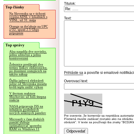
Titulok:
Top články
Na Slovensku sa v tichosti
vypína ADSL v lokalitách s
Text:
VDSL, už 31. mája
Orange sa doťahuje na UPC
a O2, spustí 2.5 Gbps
pripojenie
Top správy
Alza nasadila dve novinky,
jednu užitočnú a jednu
kontroverznú
Železnice predávajú dve
tretiny lístkov elektronicky,
po donútení cestujúcich na
Prihláste sa
a povoľte si emailové notifiká
takýto nákup
Ďalšia jadrová elektráreň
Overovací text:
južne od Slovenska musela
kvôli teplu znížiť výkon
V štvrtom reaktore
Mochoviec už beží štiepna
reakcia
NASA pripravuje ISS na
inštaláciu posledných
nových solárnych panelov
Pre overenie, že komentár sa nepridáva automatizov
Písmená musíte zadávať rovnako ako na obrázku veľk
Microsoft v čase drahých
obrázok". V texte sa používajú iba znaky "BC
pamätí sľubuje
optimalizovať spotrebu
RAM vo Windows 11