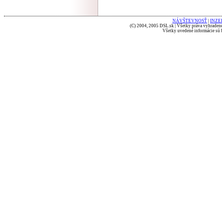
NÁVŠTEVNOSŤ
|
INZE
(C) 2004, 2005 DSL.sk | Všetky práva vyhradené
Všetky uvedené informácie sú b