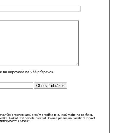
cie na odpovede na Váš príspevok.
anými prostriedkami, prosím prepíšte text, ktorý vidíte na obrázku.
é. Pokiaľ text neviete prečítať, kliknite prosím na tlačidlo "Obnoviť
DJKMPRSVWXY1234589".