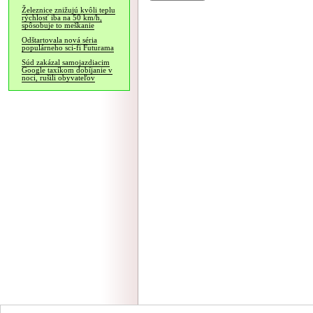
Železnice znižujú kvôli teplu
rýchlosť iba na 50 km/h,
spôsobuje to meškanie
Odštartovala nová séria
populárneho sci-fi Futurama
Súd zakázal samojazdiacim
Google taxíkom dobíjanie v
noci, rušili obyvateľov
NÁVŠTEVNOSŤ
|
INZE