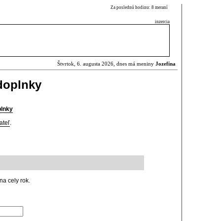
Za poslednú hodinu: 8 meraní
inzercia
Štvrtok, 6. augusta 2026, dnes má meniny
Jozefína
doplnky
plnky
ateľ
.
na cely rok.