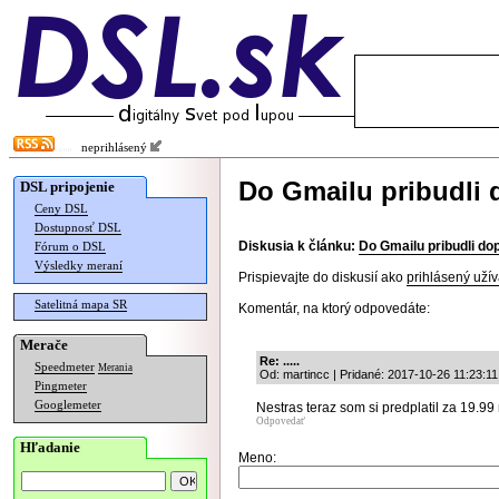
neprihlásený
Do Gmailu pribudli 
DSL pripojenie
Ceny DSL
Dostupnosť DSL
Diskusia k článku:
Do Gmailu pribudli do
Fórum o DSL
Výsledky meraní
Prispievajte do diskusií ako
prihlásený užív
Satelitná mapa SR
Komentár, na ktorý odpovedáte:
Merače
Re: .....
Speedmeter
Merania
Od: martincc | Pridané: 2017-10-26 11:23:11
Pingmeter
Googlemeter
Nestras teraz som si predplatil za 19.99 
Odpovedať
Hľadanie
Meno: