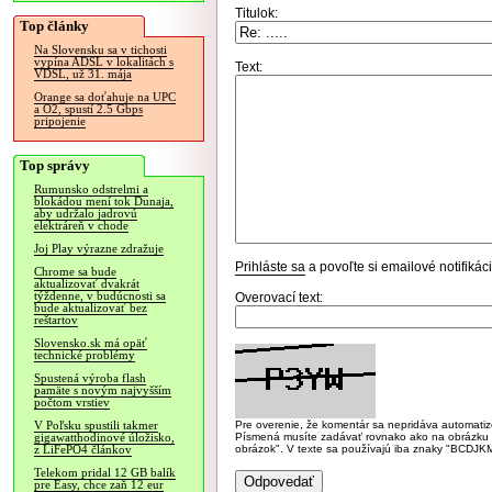
Titulok:
Top články
Na Slovensku sa v tichosti
vypína ADSL v lokalitách s
Text:
VDSL, už 31. mája
Orange sa doťahuje na UPC
a O2, spustí 2.5 Gbps
pripojenie
Top správy
Rumunsko odstrelmi a
blokádou mení tok Dunaja,
aby udržalo jadrovú
elektráreň v chode
Joj Play výrazne zdražuje
Prihláste sa
a povoľte si emailové notifiká
Chrome sa bude
aktualizovať dvakrát
týždenne, v budúcnosti sa
Overovací text:
bude aktualizovať bez
reštartov
Slovensko.sk má opäť
technické problémy
Spustená výroba flash
pamäte s novým najvyšším
počtom vrstiev
Pre overenie, že komentár sa nepridáva automatizov
V Poľsku spustili takmer
Písmená musíte zadávať rovnako ako na obrázku veľk
gigawatthodinové úložisko,
obrázok". V texte sa používajú iba znaky "BC
z LiFePO4 článkov
Telekom pridal 12 GB balík
pre Easy, chce zaň 12 eur