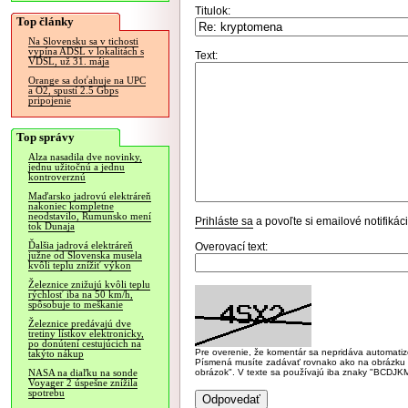
Titulok:
Top články
Na Slovensku sa v tichosti
vypína ADSL v lokalitách s
Text:
VDSL, už 31. mája
Orange sa doťahuje na UPC
a O2, spustí 2.5 Gbps
pripojenie
Top správy
Alza nasadila dve novinky,
jednu užitočnú a jednu
kontroverznú
Maďarsko jadrovú elektráreň
nakoniec kompletne
neodstavilo, Rumunsko mení
Prihláste sa
a povoľte si emailové notifiká
tok Dunaja
Ďalšia jadrová elektráreň
Overovací text:
južne od Slovenska musela
kvôli teplu znížiť výkon
Železnice znižujú kvôli teplu
rýchlosť iba na 50 km/h,
spôsobuje to meškanie
Železnice predávajú dve
tretiny lístkov elektronicky,
po donútení cestujúcich na
Pre overenie, že komentár sa nepridáva automatizov
takýto nákup
Písmená musíte zadávať rovnako ako na obrázku veľk
obrázok". V texte sa používajú iba znaky "BC
NASA na diaľku na sonde
Voyager 2 úspešne znížila
spotrebu