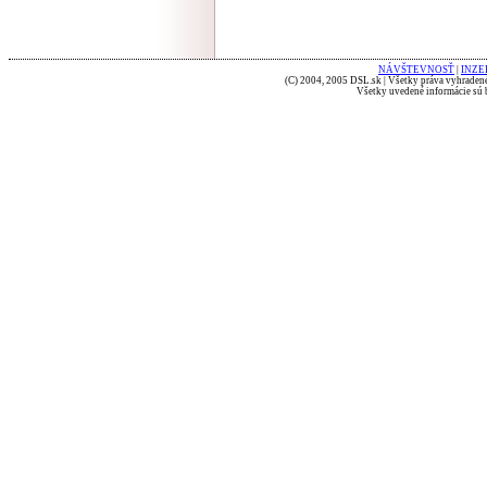
NÁVŠTEVNOSŤ
|
INZE
(C) 2004, 2005 DSL.sk | Všetky práva vyhradené
Všetky uvedené informácie sú b