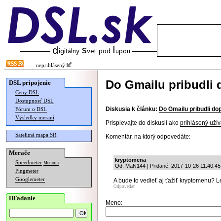
neprihlásený
Do Gmailu pribudli 
DSL pripojenie
Ceny DSL
Dostupnosť DSL
Diskusia k článku:
Do Gmailu pribudli do
Fórum o DSL
Výsledky meraní
Prispievajte do diskusií ako
prihlásený užív
Satelitná mapa SR
Komentár, na ktorý odpovedáte:
Merače
kryptomena
Speedmeter
Merania
Od: MaN144 | Pridané: 2017-10-26 11:40:45
Pingmeter
Googlemeter
A bude to vedieť aj ťažiť kryptomenu? L
Odpovedať
Hľadanie
Meno: