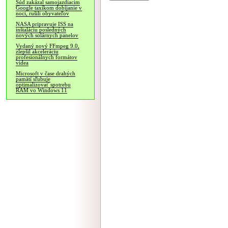
Súd zakázal samojazdiacim
Google taxíkom dobíjanie v
noci, rušili obyvateľov
NASA pripravuje ISS na
inštaláciu posledných
nových solárnych panelov
Vydaný nový FFmpeg 9.0,
zlepšil akceleráciu
profesionálnych formátov
videa
Microsoft v čase drahých
pamätí sľubuje
optimalizovať spotrebu
RAM vo Windows 11