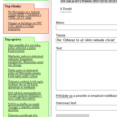
Od: sak ja ne? | Pridané: 2017-10-31 10:11:
Top články
X Doubt
Na Slovensku sa v tichosti
Odpovedať
vypína ADSL v lokalitách s
VDSL, už 31. mája
Meno:
Orange sa doťahuje na UPC
a O2, spustí 2.5 Gbps
pripojenie
Titulok:
Top správy
Alza nasadila dve novinky,
jednu užitočnú a jednu
Text:
kontroverznú
Maďarsko jadrovú elektráreň
nakoniec kompletne
neodstavilo, Rumunsko mení
tok Dunaja
Ďalšia jadrová elektráreň
južne od Slovenska musela
kvôli teplu znížiť výkon
Železnice znižujú kvôli teplu
rýchlosť iba na 50 km/h,
spôsobuje to meškanie
Súd zakázal samojazdiacim
Prihláste sa
a povoľte si emailové notifiká
Google taxíkom dobíjanie v
noci, rušili obyvateľov
Overovací text:
NASA na diaľku na sonde
Voyager 2 úspešne znížila
spotrebu
Železnice predávajú dve