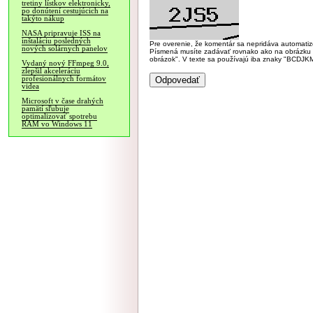
tretiny lístkov elektronicky,
po donútení cestujúcich na
takýto nákup
NASA pripravuje ISS na
inštaláciu posledných
Pre overenie, že komentár sa nepridáva automatizov
nových solárnych panelov
Písmená musíte zadávať rovnako ako na obrázku veľk
obrázok". V texte sa používajú iba znaky "BC
Vydaný nový FFmpeg 9.0,
zlepšil akceleráciu
profesionálnych formátov
videa
Microsoft v čase drahých
pamätí sľubuje
optimalizovať spotrebu
RAM vo Windows 11