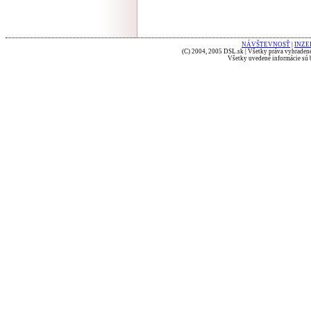
NÁVŠTEVNOSŤ
|
INZE
(C) 2004, 2005 DSL.sk | Všetky práva vyhradené
Všetky uvedené informácie sú b