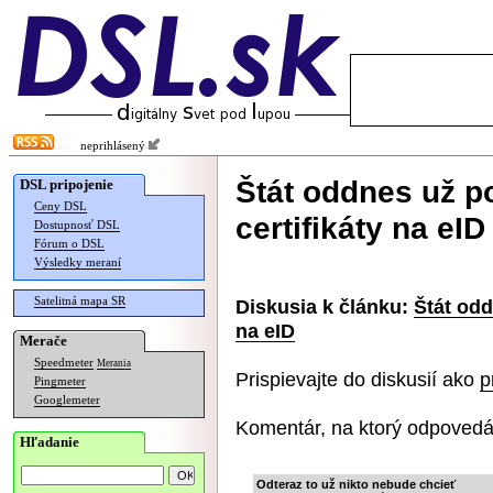
neprihlásený
Štát oddnes už p
DSL pripojenie
Ceny DSL
certifikáty na eID
Dostupnosť DSL
Fórum o DSL
Výsledky meraní
Satelitná mapa SR
Diskusia k článku:
Štát odd
na eID
Merače
Speedmeter
Merania
Prispievajte do diskusií ako
p
Pingmeter
Googlemeter
Komentár, na ktorý odpovedá
Hľadanie
Odteraz to už nikto nebude chcieť