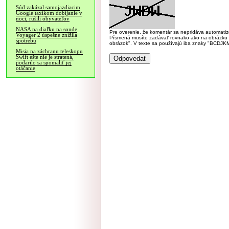
Súd zakázal samojazdiacim
Google taxíkom dobíjanie v
noci, rušili obyvateľov
NASA na diaľku na sonde
Pre overenie, že komentár sa nepridáva automatizov
Voyager 2 úspešne znížila
Písmená musíte zadávať rovnako ako na obrázku veľk
spotrebu
obrázok". V texte sa používajú iba znaky "BC
Misia na záchranu teleskopu
Swift ešte nie je stratená,
podarilo sa spomaliť jej
otáčanie