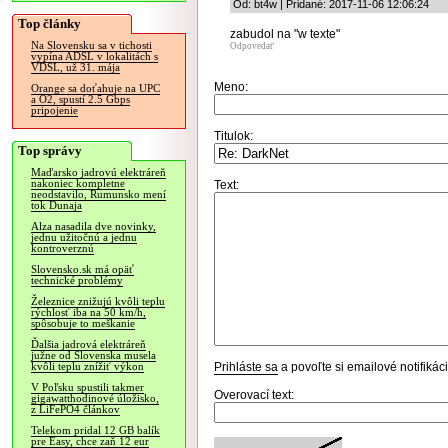
Od: bt4w | Pridané: 2017-11-06 12:06:24
Top články
zabudol na "w texte"
Na Slovensku sa v tichosti
Odpovedať
vypína ADSL v lokalitách s
VDSL, už 31. mája
Meno:
Orange sa doťahuje na UPC
a O2, spustí 2.5 Gbps
pripojenie
Titulok:
Top správy
Maďarsko jadrovú elektráreň
nakoniec kompletne
Text:
neodstavilo, Rumunsko mení
tok Dunaja
Alza nasadila dve novinky,
jednu užitočnú a jednu
kontroverznú
Slovensko.sk má opäť
technické problémy
Železnice znižujú kvôli teplu
rýchlosť iba na 50 km/h,
spôsobuje to meškanie
Ďalšia jadrová elektráreň
južne od Slovenska musela
Prihláste sa
a povoľte si emailové notifiká
kvôli teplu znížiť výkon
V Poľsku spustili takmer
Overovací text:
gigawatthodinové úložisko,
z LiFePO4 článkov
Telekom pridal 12 GB balík
pre Easy, chce zaň 12 eur