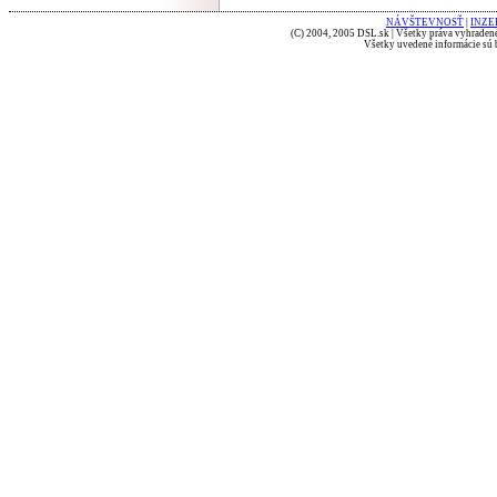
NÁVŠTEVNOSŤ
|
INZE
(C) 2004, 2005 DSL.sk | Všetky práva vyhradené
Všetky uvedené informácie sú b