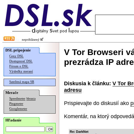
neprihlásený
V Tor Browseri vá
DSL pripojenie
Ceny DSL
prezrádza IP adr
Dostupnosť DSL
Fórum o DSL
Výsledky meraní
Satelitná mapa SR
Diskusia k článku:
V Tor Br
adresu
Merače
Speedmeter
Merania
Prispievajte do diskusií ako
p
Pingmeter
Googlemeter
Komentár, na ktorý odpovedá
Hľadanie
Re: DarkNet