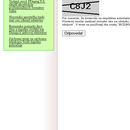
Vydaný nový FFmpeg 9.0,
zlepšil akceleráciu
profesionálnych formátov
videa
Slovenská sporiteľňa bude
Pre overenie, že komentár sa nepridáva automatizov
mať cez víkend odstávku
Písmená musíte zadávať rovnako ako na obrázku veľk
obrázok". V texte sa používajú iba znaky "BC
Rumunsko potopilo štyri
člny a úspešne zvýšilo tok
Dunaja k jadrovej elektrárni
Záchrana misie na záchranu
teleskopu Swift úspešne
pokračuje