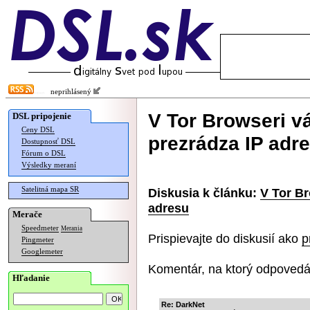
neprihlásený
V Tor Browseri vá
DSL pripojenie
Ceny DSL
prezrádza IP adr
Dostupnosť DSL
Fórum o DSL
Výsledky meraní
Satelitná mapa SR
Diskusia k článku:
V Tor Br
adresu
Merače
Speedmeter
Merania
Prispievajte do diskusií ako
p
Pingmeter
Googlemeter
Komentár, na ktorý odpovedá
Hľadanie
Re: DarkNet