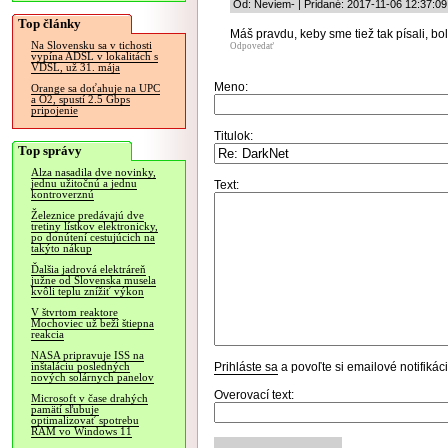
Od: Neviem- | Pridané: 2017-11-06 12:37:09
Top články
Máš pravdu, keby sme tiež tak písali, boli
Na Slovensku sa v tichosti
Odpovedať
vypína ADSL v lokalitách s
VDSL, už 31. mája
Meno:
Orange sa doťahuje na UPC
a O2, spustí 2.5 Gbps
pripojenie
Titulok:
Top správy
Alza nasadila dve novinky,
jednu užitočnú a jednu
Text:
kontroverznú
Železnice predávajú dve
tretiny lístkov elektronicky,
po donútení cestujúcich na
takýto nákup
Ďalšia jadrová elektráreň
južne od Slovenska musela
kvôli teplu znížiť výkon
V štvrtom reaktore
Mochoviec už beží štiepna
reakcia
NASA pripravuje ISS na
Prihláste sa
a povoľte si emailové notifiká
inštaláciu posledných
nových solárnych panelov
Overovací text:
Microsoft v čase drahých
pamätí sľubuje
optimalizovať spotrebu
RAM vo Windows 11