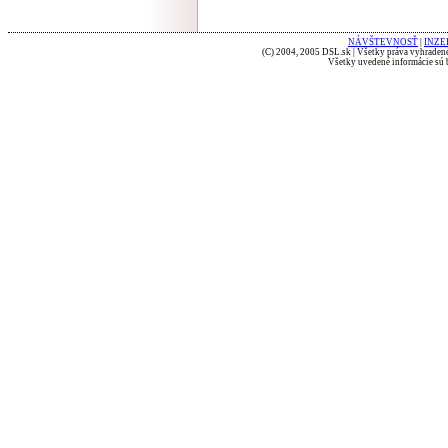
NÁVŠTEVNOSŤ
|
INZE
(C) 2004, 2005 DSL.sk | Všetky práva vyhradené
Všetky uvedené informácie sú b