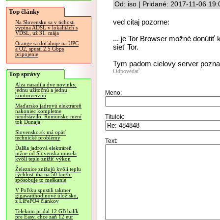
Od: iso | Pridané: 2017-11-06 19:
Top články
ved citaj pozorne:
Na Slovensku sa v tichosti
vypína ADSL v lokalitách s
VDSL, už 31. mája
... je Tor Browser možné donútiť
Orange sa doťahuje na UPC
sieť Tor.
a O2, spustí 2.5 Gbps
pripojenie
Tym padom cielovy server pozna t
Odpovedať
Top správy
Alza nasadila dve novinky,
jednu užitočnú a jednu
Meno:
kontroverznú
Maďarsko jadrovú elektráreň
nakoniec kompletne
Titulok:
neodstavilo, Rumunsko mení
tok Dunaja
Slovensko.sk má opäť
technické problémy
Text:
Ďalšia jadrová elektráreň
južne od Slovenska musela
kvôli teplu znížiť výkon
Železnice znižujú kvôli teplu
rýchlosť iba na 50 km/h,
spôsobuje to meškanie
V Poľsku spustili takmer
gigawatthodinové úložisko,
z LiFePO4 článkov
Telekom pridal 12 GB balík
pre Easy, chce zaň 12 eur