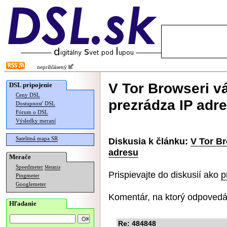
neprihlásený
V Tor Browseri vá
DSL pripojenie
Ceny DSL
prezrádza IP adr
Dostupnosť DSL
Fórum o DSL
Výsledky meraní
Satelitná mapa SR
Diskusia k článku:
V Tor Br
adresu
Merače
Speedmeter
Merania
Prispievajte do diskusií ako
p
Pingmeter
Googlemeter
Komentár, na ktorý odpovedá
Hľadanie
Re: 484848