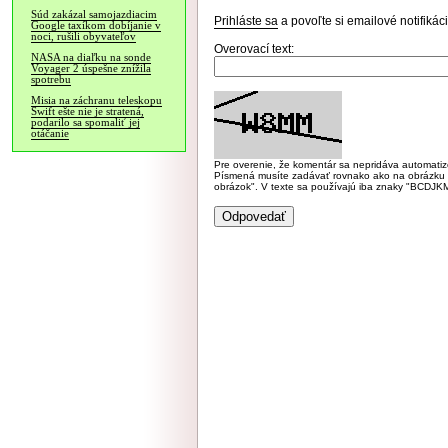
Súd zakázal samojazdiacim
Prihláste sa
a povoľte si emailové notifiká
Google taxíkom dobíjanie v
noci, rušili obyvateľov
Overovací text:
NASA na diaľku na sonde
Voyager 2 úspešne znížila
spotrebu
Misia na záchranu teleskopu
Swift ešte nie je stratená,
podarilo sa spomaliť jej
otáčanie
Pre overenie, že komentár sa nepridáva automatizov
Písmená musíte zadávať rovnako ako na obrázku veľk
obrázok". V texte sa používajú iba znaky "BC