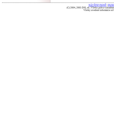
NÁVŠTEVNOSŤ
|
INZE
(C) 2004, 2005 DSL.sk | Všetky práva vyhradené
Všetky uvedené informácie sú b