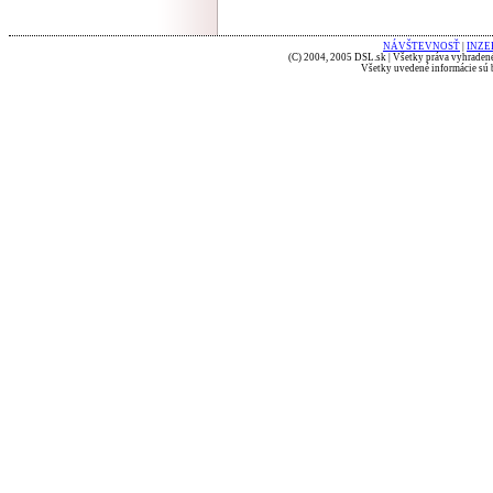
NÁVŠTEVNOSŤ
|
INZE
(C) 2004, 2005 DSL.sk | Všetky práva vyhradené
Všetky uvedené informácie sú b