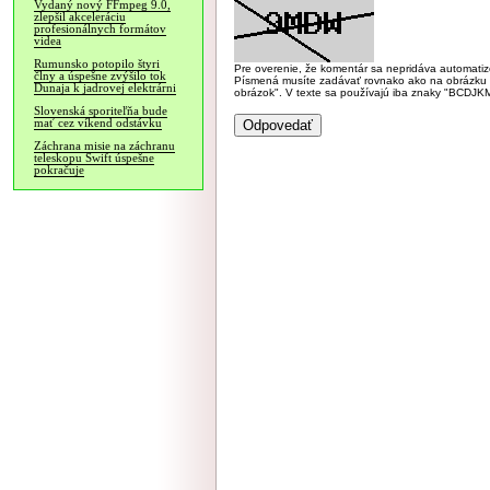
Vydaný nový FFmpeg 9.0,
zlepšil akceleráciu
profesionálnych formátov
videa
Rumunsko potopilo štyri
Pre overenie, že komentár sa nepridáva automatizov
člny a úspešne zvýšilo tok
Písmená musíte zadávať rovnako ako na obrázku veľk
Dunaja k jadrovej elektrárni
obrázok". V texte sa používajú iba znaky "BC
Slovenská sporiteľňa bude
mať cez víkend odstávku
Záchrana misie na záchranu
teleskopu Swift úspešne
pokračuje