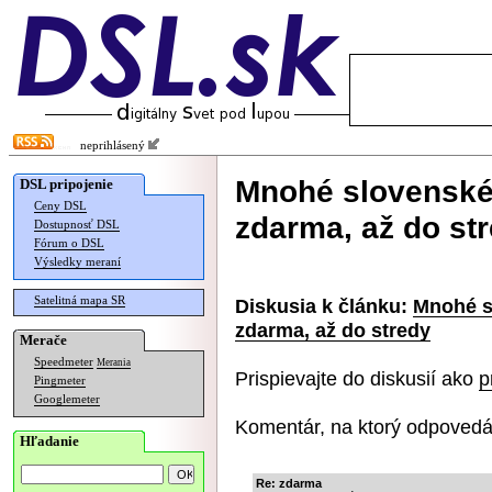
neprihlásený
Mnohé slovenské
DSL pripojenie
Ceny DSL
zdarma, až do st
Dostupnosť DSL
Fórum o DSL
Výsledky meraní
Satelitná mapa SR
Diskusia k článku:
Mnohé s
zdarma, až do stredy
Merače
Speedmeter
Merania
Prispievajte do diskusií ako
p
Pingmeter
Googlemeter
Komentár, na ktorý odpovedá
Hľadanie
Re: zdarma