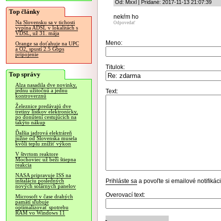
Od: Mxxl | Pridané: 2017-11-13 21:07:39
Top články
nekŕm ho
Na Slovensku sa v tichosti
Odpovedať
vypína ADSL v lokalitách s
VDSL, už 31. mája
Meno:
Orange sa doťahuje na UPC
a O2, spustí 2.5 Gbps
pripojenie
Titulok:
Top správy
Alza nasadila dve novinky,
jednu užitočnú a jednu
Text:
kontroverznú
Železnice predávajú dve
tretiny lístkov elektronicky,
po donútení cestujúcich na
takýto nákup
Ďalšia jadrová elektráreň
južne od Slovenska musela
kvôli teplu znížiť výkon
V štvrtom reaktore
Mochoviec už beží štiepna
reakcia
NASA pripravuje ISS na
Prihláste sa
a povoľte si emailové notifiká
inštaláciu posledných
nových solárnych panelov
Overovací text:
Microsoft v čase drahých
pamätí sľubuje
optimalizovať spotrebu
RAM vo Windows 11