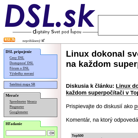
neprihlásený
Linux dokonal sv
DSL pripojenie
Ceny DSL
na každom superp
Dostupnosť DSL
Fórum o DSL
Výsledky meraní
Satelitná mapa SR
Diskusia k článku:
Linux do
každom superpočítači v To
Merače
Speedmeter
Merania
Prispievajte do diskusií ako
p
Pingmeter
Googlemeter
Komentár, na ktorý odpovedá
Hľadanie
Top500