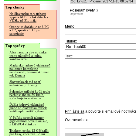
Od: Linux1 | Pridané: 2017-11-15 08:52:34
Top články
Posielam kvety :)
Na Slovensku sa v tichosti
Odpovedať
vypína ADSL v lokalitách s
VDSL, už 31. mája
Meno:
Orange sa doťahuje na UPC
a O2, spustí 2.5 Gbps
pripojenie
Titulok:
Top správy
Alza nasadila dve novinky,
jednu užitočnú a jednu
Text:
kontroverznú
Maďarsko jadrovú elektráreň
nakoniec kompletne
neodstavilo, Rumunsko mení
tok Dunaja
Slovensko.sk má opäť
technické problémy
Železnice znižujú kvôli teplu
rýchlosť iba na 50 km/h,
spôsobuje to meškanie
Ďalšia jadrová elektráreň
južne od Slovenska musela
Prihláste sa
a povoľte si emailové notifiká
kvôli teplu znížiť výkon
V Poľsku spustili takmer
Overovací text:
gigawatthodinové úložisko,
z LiFePO4 článkov
Telekom pridal 12 GB balík
pre Easy, chce zaň 12 eur