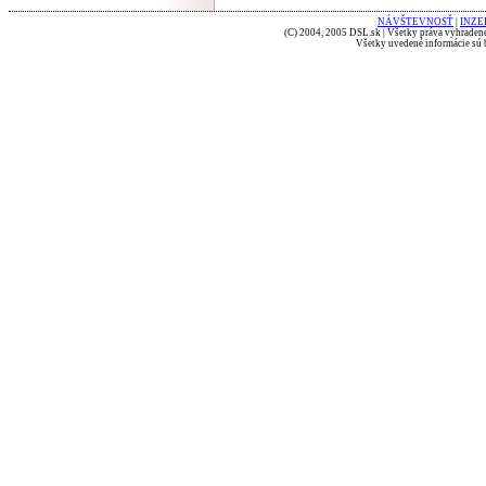
NÁVŠTEVNOSŤ
|
INZE
(C) 2004, 2005 DSL.sk | Všetky práva vyhradené
Všetky uvedené informácie sú b