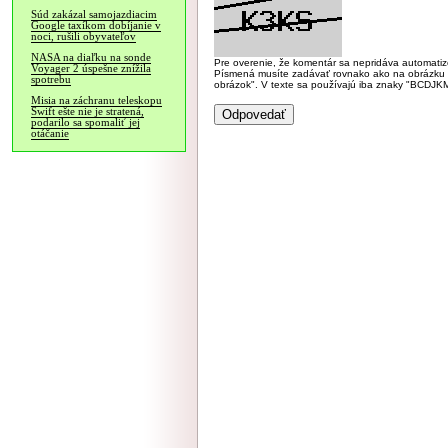
Súd zakázal samojazdiacim
Google taxíkom dobíjanie v
noci, rušili obyvateľov
NASA na diaľku na sonde
Pre overenie, že komentár sa nepridáva automatizov
Voyager 2 úspešne znížila
Písmená musíte zadávať rovnako ako na obrázku veľk
spotrebu
obrázok". V texte sa používajú iba znaky "BC
Misia na záchranu teleskopu
Swift ešte nie je stratená,
podarilo sa spomaliť jej
otáčanie