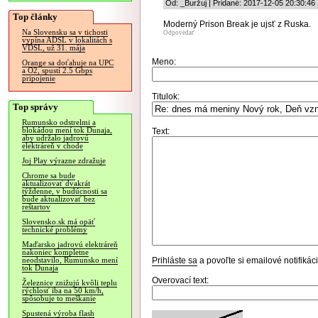
Od: _Buržuj | Pridané: 2017-12-05 20:30:46
Top články
Moderný Prison Break je ujsť z Ruska.
Na Slovensku sa v tichosti
Odpovedať
vypína ADSL v lokalitách s
VDSL, už 31. mája
Meno:
Orange sa doťahuje na UPC
a O2, spustí 2.5 Gbps
pripojenie
Titulok:
Top správy
Rumunsko odstrelmi a
blokádou mení tok Dunaja,
Text:
aby udržalo jadrovú
elektráreň v chode
Joj Play výrazne zdražuje
Chrome sa bude
aktualizovať dvakrát
týždenne, v budúcnosti sa
bude aktualizovať bez
reštartov
Slovensko.sk má opäť
technické problémy
Maďarsko jadrovú elektráreň
nakoniec kompletne
Prihláste sa
a povoľte si emailové notifiká
neodstavilo, Rumunsko mení
tok Dunaja
Overovací text:
Železnice znižujú kvôli teplu
rýchlosť iba na 50 km/h,
spôsobuje to meškanie
Spustená výroba flash