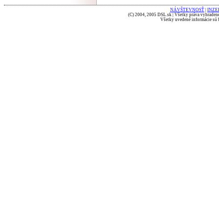
NÁVŠTEVNOSŤ
|
INZE
(C) 2004, 2005 DSL.sk | Všetky práva vyhradené
Všetky uvedené informácie sú b