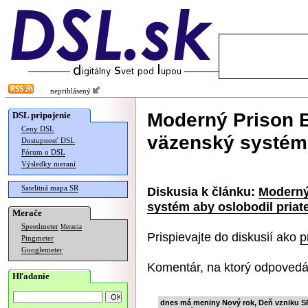
neprihlásený
Moderný Prison 
DSL pripojenie
Ceny DSL
väzenský systém 
Dostupnosť DSL
Fórum o DSL
Výsledky meraní
Satelitná mapa SR
Diskusia k článku:
Moderný
systém aby oslobodil priat
Merače
Speedmeter
Merania
Prispievajte do diskusií ako
p
Pingmeter
Googlemeter
Komentár, na ktorý odpovedá
Hľadanie
dnes má meniny Nový rok, Deň vzniku S