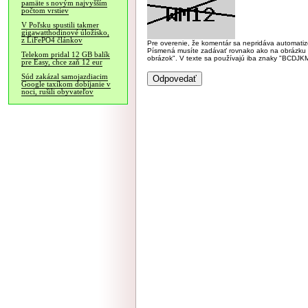
pamäte s novým najvyšším
počtom vrstiev
V Poľsku spustili takmer
gigawatthodinové úložisko,
z LiFePO4 článkov
Pre overenie, že komentár sa nepridáva automatizov
Písmená musíte zadávať rovnako ako na obrázku veľk
Telekom pridal 12 GB balík
obrázok". V texte sa používajú iba znaky "BC
pre Easy, chce zaň 12 eur
Súd zakázal samojazdiacim
Google taxíkom dobíjanie v
noci, rušili obyvateľov