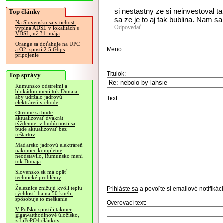
si nestastny ze si neinvestoval t
Top články
sa ze je to aj tak bublina. Nam sa
Na Slovensku sa v tichosti
Odpovedať
vypína ADSL v lokalitách s
VDSL, už 31. mája
Orange sa doťahuje na UPC
Meno:
a O2, spustí 2.5 Gbps
pripojenie
Titulok:
Top správy
Rumunsko odstrelmi a
blokádou mení tok Dunaja,
aby udržalo jadrovú
Text:
elektráreň v chode
Chrome sa bude
aktualizovať dvakrát
týždenne, v budúcnosti sa
bude aktualizovať bez
reštartov
Maďarsko jadrovú elektráreň
nakoniec kompletne
neodstavilo, Rumunsko mení
tok Dunaja
Slovensko.sk má opäť
technické problémy
Železnice znižujú kvôli teplu
Prihláste sa
a povoľte si emailové notifiká
rýchlosť iba na 50 km/h,
spôsobuje to meškanie
Overovací text:
V Poľsku spustili takmer
gigawatthodinové úložisko,
z LiFePO4 článkov