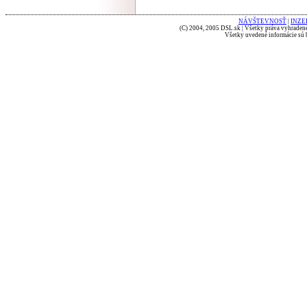
NÁVŠTEVNOSŤ
|
INZE
(C) 2004, 2005 DSL.sk | Všetky práva vyhradené
Všetky uvedené informácie sú b