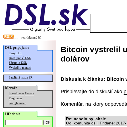
neprihlásený
Bitcoin vystrelil
DSL pripojenie
Ceny DSL
dolárov
Dostupnosť DSL
Fórum o DSL
Výsledky meraní
Satelitná mapa SR
Diskusia k článku:
Bitcoin 
Merače
Prispievajte do diskusií ako
p
Speedmeter
Merania
Pingmeter
Komentár, na ktorý odpovedá
Googlemeter
Hľadanie
Re: nebolo by lahsie
Od: komunita dsl | Pridané: 2017