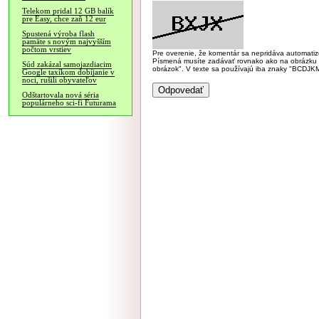
Telekom pridal 12 GB balík
pre Easy, chce zaň 12 eur
Spustená výroba flash
pamäte s novým najvyšším
počtom vrstiev
Pre overenie, že komentár sa nepridáva automatizov
Písmená musíte zadávať rovnako ako na obrázku veľk
Súd zakázal samojazdiacim
obrázok". V texte sa používajú iba znaky "BC
Google taxíkom dobíjanie v
noci, rušili obyvateľov
Odštartovala nová séria
populárneho sci-fi Futurama