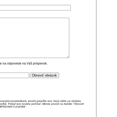
cie na odpovede na Váš príspevok.
anými prostriedkami, prosím prepíšte text, ktorý vidíte na obrázku.
é. Pokiaľ text neviete prečítať, kliknite prosím na tlačidlo "Obnoviť
DJKMPRSVWXY1234589".