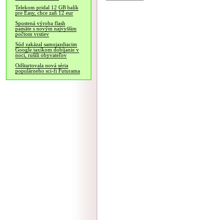
Telekom pridal 12 GB balík
pre Easy, chce zaň 12 eur
Spustená výroba flash
pamäte s novým najvyšším
počtom vrstiev
Súd zakázal samojazdiacim
Google taxíkom dobíjanie v
noci, rušili obyvateľov
Odštartovala nová séria
populárneho sci-fi Futurama