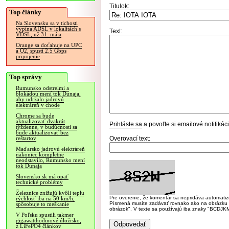
Titulok:
Top články
Na Slovensku sa v tichosti
vypína ADSL v lokalitách s
Text:
VDSL, už 31. mája
Orange sa doťahuje na UPC
a O2, spustí 2.5 Gbps
pripojenie
Top správy
Rumunsko odstrelmi a
blokádou mení tok Dunaja,
aby udržalo jadrovú
elektráreň v chode
Chrome sa bude
aktualizovať dvakrát
Prihláste sa
a povoľte si emailové notifiká
týždenne, v budúcnosti sa
bude aktualizovať bez
Overovací text:
reštartov
Maďarsko jadrovú elektráreň
nakoniec kompletne
neodstavilo, Rumunsko mení
tok Dunaja
Slovensko.sk má opäť
technické problémy
Železnice znižujú kvôli teplu
Pre overenie, že komentár sa nepridáva automatizov
rýchlosť iba na 50 km/h,
Písmená musíte zadávať rovnako ako na obrázku veľk
spôsobuje to meškanie
obrázok". V texte sa používajú iba znaky "BC
V Poľsku spustili takmer
gigawatthodinové úložisko,
z LiFePO4 článkov