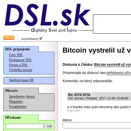
neprihlásený
Bitcoin vystrelil už
DSL pripojenie
Ceny DSL
Dostupnosť DSL
Diskusia k článku:
Bitcoin vystrelil už v
Fórum o DSL
Výsledky meraní
Prispievajte do diskusií ako
prihlásený užív
Satelitná mapa SR
Komentár, na ktorý odpovedáte:
Merače
Re: IOTA IOTA
Speedmeter
Merania
Od: werwe | Pridané: 2017-12-06 13:09:00
Pingmeter
Googlemeter
a v banke mas ucet otvoreny ako janko 
Odpovedať
Hľadanie
Meno: