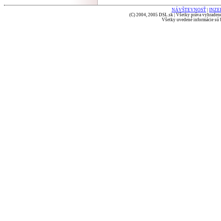
NÁVŠTEVNOSŤ
|
INZE
(C) 2004, 2005 DSL.sk | Všetky práva vyhradené
Všetky uvedené informácie sú b