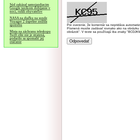
Súd zakázal samojazdiacim
Google taxíkom dobíjanie v
noci, rušili obyvateľov
NASA na diaľku na sonde
Voyager 2 úspešne znížila
spotrebu
Pre overenie, že komentár sa nepridáva automatizov
Písmená musíte zadávať rovnako ako na obrázku veľk
Misia na záchranu teleskopu
obrázok". V texte sa používajú iba znaky "BC
Swift ešte nie je stratená,
podarilo sa spomaliť jej
otáčanie