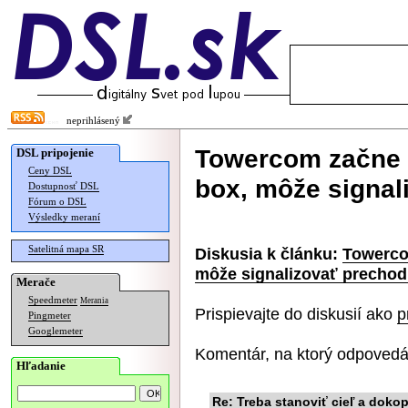
neprihlásený
Towercom začne p
DSL pripojenie
Ceny DSL
box, môže signal
Dostupnosť DSL
Fórum o DSL
Výsledky meraní
Satelitná mapa SR
Diskusia k článku:
Towerco
môže signalizovať precho
Merače
Speedmeter
Merania
Prispievajte do diskusií ako
p
Pingmeter
Googlemeter
Komentár, na ktorý odpovedá
Hľadanie
Re: Treba stanoviť cieľ a dokop