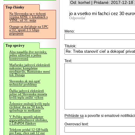
Od: korhel | Pridané: 2017-12-18
Top články
jo a vsetko mi fachci cez 30 eur
Na Slovensku sa v tichosti
vypína ADSL v lokalitách s
Odpovedať
VDSL, už 31. mája
Orange sa doťahuje na UPC
a O2, spustí 2.5 Gbps
Meno:
pripojenie
Top správy
Titulok:
Alza nasadila dve novinky,
jednu užitočnú a jednu
kontroverznú
Text:
Maďarsko jadrovú elektráreň
nakoniec kompletne
neodstavilo, Rumunsko mení
tok Dunaja
Slovensko.sk má opäť
technické problémy
Ďalšia jadrová elektráreň
južne od Slovenska musela
kvôli teplu znížiť výkon
Železnice znižujú kvôli teplu
rýchlosť iba na 50 km/h,
spôsobuje to meškanie
Prihláste sa
a povoľte si emailové notifiká
V Poľsku spustili takmer
gigawatthodinové úložisko,
z LiFePO4 článkov
Overovací text:
Telekom pridal 12 GB balík
pre Easy, chce zaň 12 eur