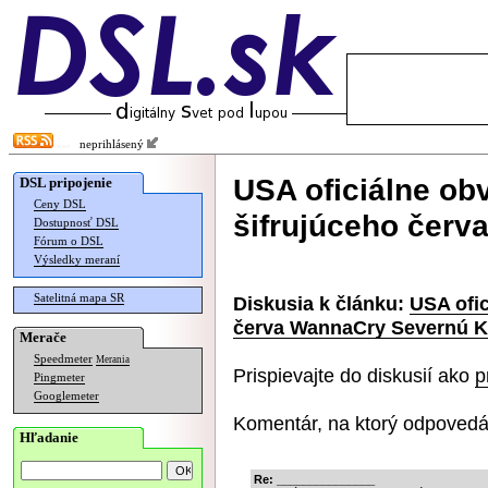
neprihlásený
USA oficiálne obv
DSL pripojenie
Ceny DSL
šifrujúceho čer
Dostupnosť DSL
Fórum o DSL
Výsledky meraní
Satelitná mapa SR
Diskusia k článku:
USA ofic
červa WannaCry Severnú K
Merače
Speedmeter
Merania
Prispievajte do diskusií ako
p
Pingmeter
Googlemeter
Komentár, na ktorý odpovedá
Hľadanie
Re: _______________