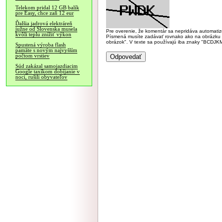
Telekom pridal 12 GB balík
pre Easy, chce zaň 12 eur
Ďalšia jadrová elektráreň
južne od Slovenska musela
Pre overenie, že komentár sa nepridáva automatizov
kvôli teplu znížiť výkon
Písmená musíte zadávať rovnako ako na obrázku veľk
obrázok". V texte sa používajú iba znaky "BC
Spustená výroba flash
pamäte s novým najvyšším
počtom vrstiev
Súd zakázal samojazdiacim
Google taxíkom dobíjanie v
noci, rušili obyvateľov