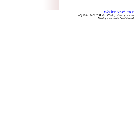
NÁVŠTEVNOSŤ
|
INZE
(C) 2004, 2005 DSL.sk | Všetky práva vyhradené
Všetky uvedené informácie sú b