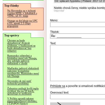
Od: splácam hypoteku | Pridané: 2017-12-1
Top články
Niekto chová červy, niekto vyrába bomby
Na Slovensku sa v tichosti
Odpovedať
vypína ADSL v lokalitách s
VDSL, už 31. mája
Meno:
Orange sa doťahuje na UPC
a O2, spustí 2.5 Gbps
pripojenie
Titulok:
Top správy
Chrome sa bude
aktualizovať dvakrát
Text:
týždenne, v budúcnosti sa
bude aktualizovať bez
reštartov
Rumunsko odstrelmi a
blokádou mení tok Dunaja,
aby udržalo jadrovú
elektráreň v chode
Maďarsko jadrovú elektráreň
nakoniec kompletne
neodstavilo, Rumunsko mení
tok Dunaja
Slovensko.sk má opäť
technické problémy
Prihláste sa
a povoľte si emailové notifiká
Železnice znižujú kvôli teplu
rýchlosť iba na 50 km/h,
Overovací text:
spôsobuje to meškanie
V Poľsku spustili takmer
gigawatthodinové úložisko,
z LiFePO4 článkov