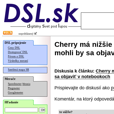
neprihlásený
Cherry má nižšie
DSL pripojenie
Ceny DSL
mohli by sa obja
Dostupnosť DSL
Fórum o DSL
Výsledky meraní
Satelitná mapa SR
Diskusia k článku:
Cherry m
sa objaviť v notebookoch
Merače
Speedmeter
Merania
Prispievajte do diskusií ako
p
Pingmeter
Googlemeter
Komentár, na ktorý odpovedá
Hľadanie
to vážňe?