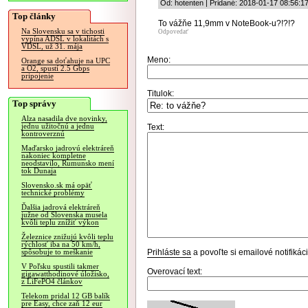
Od: hotenten | Pridané: 2018-01-17 08:56:1
Top články
To vážňe 11,9mm v NoteBook-u?!?!?
Na Slovensku sa v tichosti
Odpovedať
vypína ADSL v lokalitách s
VDSL, už 31. mája
Meno:
Orange sa doťahuje na UPC
a O2, spustí 2.5 Gbps
pripojenie
Titulok:
Top správy
Alza nasadila dve novinky,
jednu užitočnú a jednu
Text:
kontroverznú
Maďarsko jadrovú elektráreň
nakoniec kompletne
neodstavilo, Rumunsko mení
tok Dunaja
Slovensko.sk má opäť
technické problémy
Ďalšia jadrová elektráreň
južne od Slovenska musela
kvôli teplu znížiť výkon
Železnice znižujú kvôli teplu
rýchlosť iba na 50 km/h,
Prihláste sa
a povoľte si emailové notifiká
spôsobuje to meškanie
V Poľsku spustili takmer
Overovací text:
gigawatthodinové úložisko,
z LiFePO4 článkov
Telekom pridal 12 GB balík
pre Easy, chce zaň 12 eur