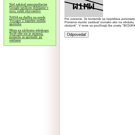
Súd zakázal samojazdiacim
Google taxíkom dobíjanie v
noci, rušili obyvateľov
NASA na diaľku na sonde
Pre overenie, že komentár sa nepridáva automatizov
Voyager 2 úspešne znížila
Písmená musíte zadávať rovnako ako na obrázku veľk
spotrebu
obrázok". V texte sa používajú iba znaky "BC
Misia na záchranu teleskopu
Swift ešte nie je stratená,
podarilo sa spomaliť jej
otáčanie