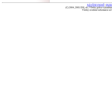
NÁVŠTEVNOSŤ
|
INZE
(C) 2004, 2005 DSL.sk | Všetky práva vyhradené
Všetky uvedené informácie sú b