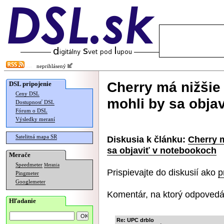
neprihlásený
Cherry má nižšie
DSL pripojenie
Ceny DSL
mohli by sa obja
Dostupnosť DSL
Fórum o DSL
Výsledky meraní
Satelitná mapa SR
Diskusia k článku:
Cherry m
sa objaviť v notebookoch
Merače
Speedmeter
Merania
Prispievajte do diskusií ako
p
Pingmeter
Googlemeter
Komentár, na ktorý odpovedá
Hľadanie
Re: UPC drblo