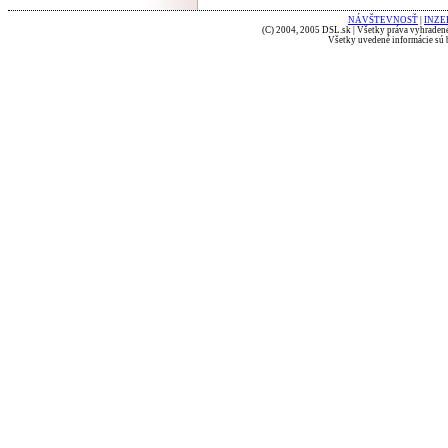
NÁVŠTEVNOSŤ
|
INZE
(C) 2004, 2005 DSL.sk | Všetky práva vyhradené
Všetky uvedené informácie sú b