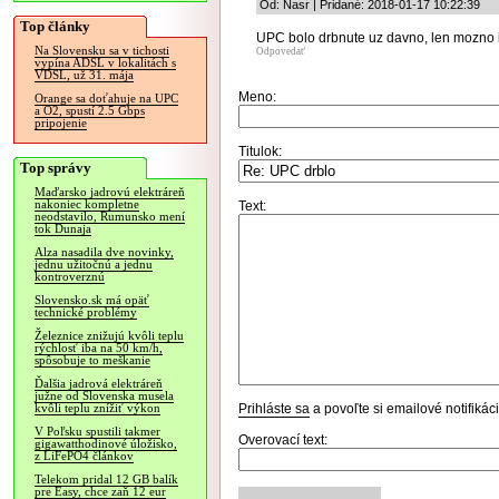
Od: Nasr | Pridané: 2018-01-17 10:22:39
Top články
UPC bolo drbnute uz davno, len mozno i
Na Slovensku sa v tichosti
Odpovedať
vypína ADSL v lokalitách s
VDSL, už 31. mája
Meno:
Orange sa doťahuje na UPC
a O2, spustí 2.5 Gbps
pripojenie
Titulok:
Top správy
Maďarsko jadrovú elektráreň
nakoniec kompletne
Text:
neodstavilo, Rumunsko mení
tok Dunaja
Alza nasadila dve novinky,
jednu užitočnú a jednu
kontroverznú
Slovensko.sk má opäť
technické problémy
Železnice znižujú kvôli teplu
rýchlosť iba na 50 km/h,
spôsobuje to meškanie
Ďalšia jadrová elektráreň
južne od Slovenska musela
Prihláste sa
a povoľte si emailové notifiká
kvôli teplu znížiť výkon
V Poľsku spustili takmer
Overovací text:
gigawatthodinové úložisko,
z LiFePO4 článkov
Telekom pridal 12 GB balík
pre Easy, chce zaň 12 eur