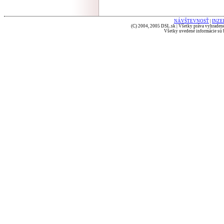
NÁVŠTEVNOSŤ
|
INZE
(C) 2004, 2005 DSL.sk | Všetky práva vyhradené
Všetky uvedené informácie sú b