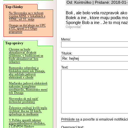
Od: Kontrolko | Pridané: 2018-01
Top články
Boli , ale bolo vela rozpravok ako
Na Slovensku sa v tichosti
vypína ADSL v lokalitách s
Bolek a ine , ktore maju podla mo
VDSL, už 31. mája
Spongle Bob a ine . Je to moj nazo
Orange sa doťahuje na UPC
Odpovedať
a O2, spustí 2.5 Gbps
pripojenie
Meno:
Top správy
Chrome sa bude
aktualizovať dvakrát
Titulok:
týždenne, v budúcnosti sa
bude aktualizovať bez
reštartov
Text:
Rumunsko odstrelmi a
blokádou mení tok Dunaja,
aby udržalo jadrovú
elektráreň v chode
Maďarsko jadrovú elektráreň
nakoniec kompletne
neodstavilo, Rumunsko mení
tok Dunaja
Slovensko.sk má opäť
technické problémy
Železnice znižujú kvôli teplu
rýchlosť iba na 50 km/h,
spôsobuje to meškanie
Prihláste sa
a povoľte si emailové notifiká
V Poľsku spustili takmer
gigawatthodinové úložisko,
z LiFePO4 článkov
Overovací text: