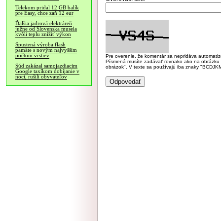
Telekom pridal 12 GB balík
pre Easy, chce zaň 12 eur
Ďalšia jadrová elektráreň
južne od Slovenska musela
kvôli teplu znížiť výkon
Spustená výroba flash
pamäte s novým najvyšším
počtom vrstiev
Pre overenie, že komentár sa nepridáva automatizov
Písmená musíte zadávať rovnako ako na obrázku veľk
Súd zakázal samojazdiacim
obrázok". V texte sa používajú iba znaky "BC
Google taxíkom dobíjanie v
noci, rušili obyvateľov