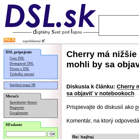
neprihlásený
Cherry má nižšie
DSL pripojenie
Ceny DSL
mohli by sa obja
Dostupnosť DSL
Fórum o DSL
Výsledky meraní
Satelitná mapa SR
Diskusia k článku:
Cherry m
sa objaviť v notebookoch
Merače
Speedmeter
Merania
Prispievajte do diskusií ako
p
Pingmeter
Googlemeter
Komentár, na ktorý odpovedá
Hľadanie
Re: hejhej