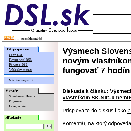
neprihlásený
Výsmech Slovens
DSL pripojenie
Ceny DSL
novým vlastníko
Dostupnosť DSL
Fórum o DSL
fungovať 7 hodín
Výsledky meraní
Satelitná mapa SR
Diskusia k článku:
Výsmech
Merače
vlastníkom SK-NIC-u nemus
Speedmeter
Merania
Pingmeter
Googlemeter
Prispievajte do diskusií ako
p
Hľadanie
Komentár, na ktorý odpovedá