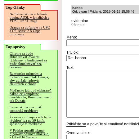
Top články
hanba
Od: cigan | Pridané: 2018-01-18 15:06:46
Na Slovensku sa v tichosti
vypína ADSL v lokalitách s
evidentne
VDSL, už 31. mája
Odpovedať
Orange sa doťahuje na UPC
a O2, spustí 2.5 Gbps
pripojenie
Meno:
Top správy
Titulok:
Chrome sa bude
aktualizovať dvakrát
týždenne, v budúcnosti sa
bude aktualizovať bez
reštartov
Text:
Rumunsko odstrelmi a
blokádou mení tok Dunaja,
aby udržalo jadrovú
elektráreň v chode
Maďarsko jadrovú elektráreň
nakoniec kompletne
neodstavilo, Rumunsko mení
tok Dunaja
Slovensko.sk má opäť
technické problémy
Železnice znižujú kvôli teplu
rýchlosť iba na 50 km/h,
Prihláste sa
a povoľte si emailové notifiká
spôsobuje to meškanie
V Poľsku spustili takmer
Overovací text:
gigawatthodinové úložisko,
z LiFePO4 článkov