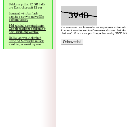
Telekom pridal 12 GB balík
pre Easy, chce zaň 12 eur
Spustená výroba flash
pamäte s novým najvyšším
počtom vrstiev
Súd zakázal samojazdiacim
Pre overenie, že komentár sa nepridáva automatizov
Google taxíkom dobíjanie v
Písmená musíte zadávať rovnako ako na obrázku veľk
noci, rušili obyvateľov
obrázok". V texte sa používajú iba znaky "BC
Ďalšia jadrová elektráreň
južne od Slovenska musela
kvôli teplu znížiť výkon