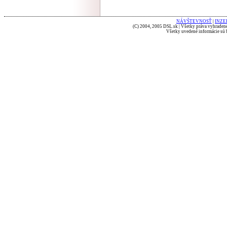
NÁVŠTEVNOSŤ
|
INZE
(C) 2004, 2005 DSL.sk | Všetky práva vyhradené
Všetky uvedené informácie sú b