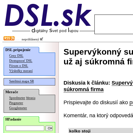
neprihlásený
Supervýkonný sup
DSL pripojenie
Ceny DSL
už aj súkromná f
Dostupnosť DSL
Fórum o DSL
Výsledky meraní
Satelitná mapa SR
Diskusia k článku:
Supervýk
súkromná firma
Merače
Speedmeter
Merania
Prispievajte do diskusií ako
p
Pingmeter
Googlemeter
Komentár, na ktorý odpovedá
Hľadanie
kolko stoji