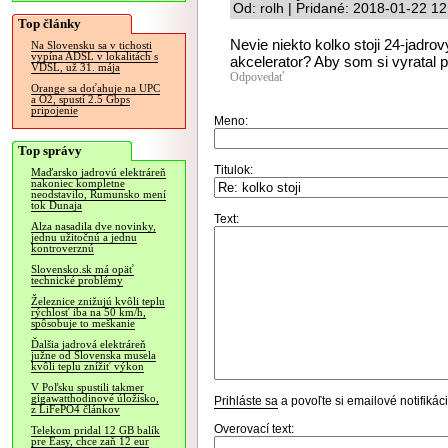
Od: rolh | Pridané: 2018-01-22 12
Top články
Nevie niekto kolko stoji 24-jadro
Na Slovensku sa v tichosti
vypína ADSL v lokalitách s
akcelerator? Aby som si vyratal 
VDSL, už 31. mája
Odpovedať
Orange sa doťahuje na UPC
a O2, spustí 2.5 Gbps
pripojenie
Meno:
Top správy
Titulok:
Maďarsko jadrovú elektráreň
nakoniec kompletne
neodstavilo, Rumunsko mení
tok Dunaja
Text:
Alza nasadila dve novinky,
jednu užitočnú a jednu
kontroverznú
Slovensko.sk má opäť
technické problémy
Železnice znižujú kvôli teplu
rýchlosť iba na 50 km/h,
spôsobuje to meškanie
Ďalšia jadrová elektráreň
južne od Slovenska musela
kvôli teplu znížiť výkon
V Poľsku spustili takmer
gigawatthodinové úložisko,
Prihláste sa
a povoľte si emailové notifiká
z LiFePO4 článkov
Overovací text:
Telekom pridal 12 GB balík
pre Easy, chce zaň 12 eur