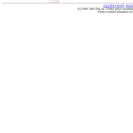
NÁVŠTEVNOSŤ
|
INZE
(C) 2004, 2005 DSL.sk | Všetky práva vyhradené
Všetky uvedené informácie sú b