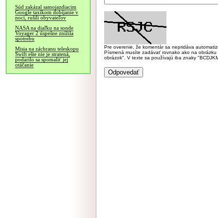
Súd zakázal samojazdiacim
Google taxíkom dobíjanie v
noci, rušili obyvateľov
NASA na diaľku na sonde
Voyager 2 úspešne znížila
spotrebu
Pre overenie, že komentár sa nepridáva automatizov
Misia na záchranu teleskopu
Písmená musíte zadávať rovnako ako na obrázku veľk
Swift ešte nie je stratená,
obrázok". V texte sa používajú iba znaky "BC
podarilo sa spomaliť jej
otáčanie