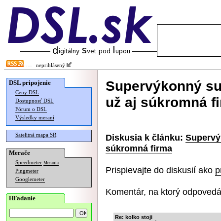
neprihlásený
Supervýkonný sup
DSL pripojenie
Ceny DSL
už aj súkromná f
Dostupnosť DSL
Fórum o DSL
Výsledky meraní
Satelitná mapa SR
Diskusia k článku:
Supervýk
súkromná firma
Merače
Speedmeter
Merania
Prispievajte do diskusií ako
p
Pingmeter
Googlemeter
Komentár, na ktorý odpovedá
Hľadanie
Re: kolko stoji