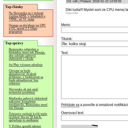
Od: rolh | Pridané: 2018-01-22 14:59:05
Top články
Diki ludia!!! Myslel som ze CPU menej t
Na Slovensku sa v tichosti
Odpovedať
vypína ADSL v lokalitách s
VDSL, už 31. mája
Meno:
Orange sa doťahuje na UPC
a O2, spustí 2.5 Gbps
pripojenie
Titulok:
Top správy
Rumunsko odstrelmi a
blokádou mení tok Dunaja,
Text:
aby udržalo jadrovú
elektráreň v chode
Joj Play výrazne zdražuje
Chrome sa bude
aktualizovať dvakrát
týždenne, v budúcnosti sa
bude aktualizovať bez
reštartov
Slovensko.sk má opäť
technické problémy
Maďarsko jadrovú elektráreň
nakoniec kompletne
Prihláste sa
a povoľte si emailové notifiká
neodstavilo, Rumunsko mení
tok Dunaja
Overovací text:
Železnice znižujú kvôli teplu
rýchlosť iba na 50 km/h,
spôsobuje to meškanie
V Poľsku spustili takmer