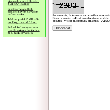
gigawatthodinové úložisko,
z LiFePO4 článkov
Spustená výroba flash
pamäte s novým najvyšším
počtom vrstiev
Pre overenie, že komentár sa nepridáva automatizov
Písmená musíte zadávať rovnako ako na obrázku veľk
Telekom pridal 12 GB balík
obrázok". V texte sa používajú iba znaky "BC
pre Easy, chce zaň 12 eur
Súd zakázal samojazdiacim
Google taxíkom dobíjanie v
noci, rušili obyvateľov