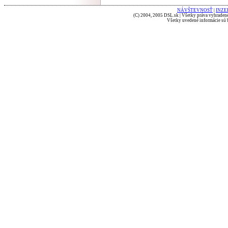
NÁVŠTEVNOSŤ
|
INZE
(C) 2004, 2005 DSL.sk | Všetky práva vyhradené
Všetky uvedené informácie sú b