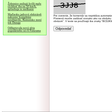
Železnice znižujú kvôli teplu
rýchlosť iba na 50 km/h,
spôsobuje to meškanie
Maďarsko jadrovú elektráreň
Pre overenie, že komentár sa nepridáva automatizov
nakoniec kompletne
Písmená musíte zadávať rovnako ako na obrázku veľk
neodstavilo, Rumunsko mení
obrázok". V texte sa používajú iba znaky "BC
tok Dunaja
Odštartovala nová séria
populárneho sci-fi Futurama