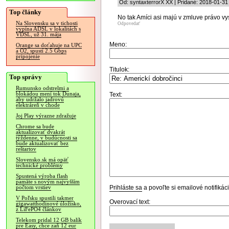
Od: syntaxterrorX XX | Pridané: 2018-01-31
Top články
No tak Amíci asi majú v zmluve právo vys
Na Slovensku sa v tichosti
Odpovedať
vypína ADSL v lokalitách s
VDSL, už 31. mája
Meno:
Orange sa doťahuje na UPC
a O2, spustí 2.5 Gbps
pripojenie
Titulok:
Top správy
Rumunsko odstrelmi a
blokádou mení tok Dunaja,
Text:
aby udržalo jadrovú
elektráreň v chode
Joj Play výrazne zdražuje
Chrome sa bude
aktualizovať dvakrát
týždenne, v budúcnosti sa
bude aktualizovať bez
reštartov
Slovensko.sk má opäť
technické problémy
Spustená výroba flash
pamäte s novým najvyšším
Prihláste sa
a povoľte si emailové notifiká
počtom vrstiev
V Poľsku spustili takmer
Overovací text:
gigawatthodinové úložisko,
z LiFePO4 článkov
Telekom pridal 12 GB balík
pre Easy, chce zaň 12 eur