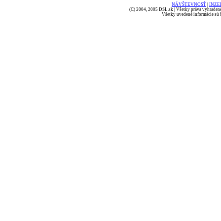
NÁVŠTEVNOSŤ
|
INZE
(C) 2004, 2005 DSL.sk | Všetky práva vyhradené
Všetky uvedené informácie sú b