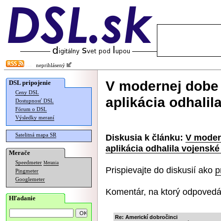
neprihlásený
V modernej dobe 
DSL pripojenie
Ceny DSL
aplikácia odhalil
Dostupnosť DSL
Fórum o DSL
Výsledky meraní
Satelitná mapa SR
Diskusia k článku:
V modern
aplikácia odhalila vojenské
Merače
Speedmeter
Merania
Prispievajte do diskusií ako
p
Pingmeter
Googlemeter
Komentár, na ktorý odpovedá
Hľadanie
Re: Americkí dobročinci