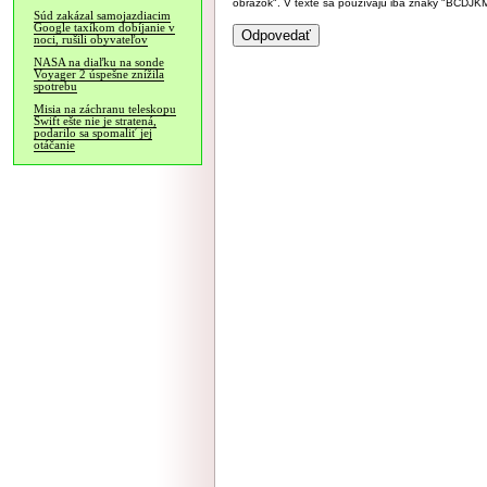
obrázok". V texte sa používajú iba znaky "BC
Súd zakázal samojazdiacim
Google taxíkom dobíjanie v
noci, rušili obyvateľov
NASA na diaľku na sonde
Voyager 2 úspešne znížila
spotrebu
Misia na záchranu teleskopu
Swift ešte nie je stratená,
podarilo sa spomaliť jej
otáčanie