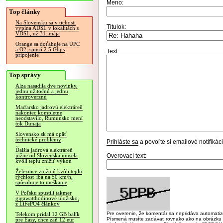
Meno:
Top články
Na Slovensku sa v tichosti
Titulok:
vypína ADSL v lokalitách s
VDSL, už 31. mája
Orange sa doťahuje na UPC
a O2, spustí 2.5 Gbps
Text:
pripojenie
Top správy
Alza nasadila dve novinky,
jednu užitočnú a jednu
kontroverznú
Maďarsko jadrovú elektráreň
nakoniec kompletne
neodstavilo, Rumunsko mení
tok Dunaja
Slovensko.sk má opäť
technické problémy
Prihláste sa
a povoľte si emailové notifiká
Ďalšia jadrová elektráreň
Overovací text:
južne od Slovenska musela
kvôli teplu znížiť výkon
Železnice znižujú kvôli teplu
rýchlosť iba na 50 km/h,
spôsobuje to meškanie
V Poľsku spustili takmer
gigawatthodinové úložisko,
z LiFePO4 článkov
Pre overenie, že komentár sa nepridáva automatizov
Telekom pridal 12 GB balík
Písmená musíte zadávať rovnako ako na obrázku veľk
pre Easy, chce zaň 12 eur