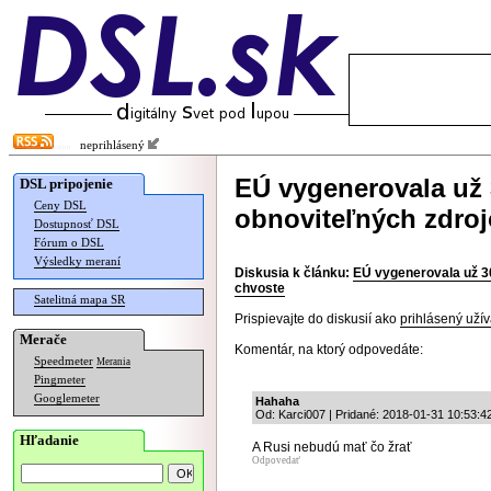
neprihlásený
EÚ vygenerovala už 3
DSL pripojenie
Ceny DSL
obnoviteľných zdroj
Dostupnosť DSL
Fórum o DSL
Výsledky meraní
Diskusia k článku:
EÚ vygenerovala už 30
chvoste
Satelitná mapa SR
Prispievajte do diskusií ako
prihlásený užív
Merače
Komentár, na ktorý odpovedáte:
Speedmeter
Merania
Pingmeter
Googlemeter
Hahaha
Od: Karci007 | Pridané: 2018-01-31 10:53:4
Hľadanie
A Rusi nebudú mať čo žrať
Odpovedať