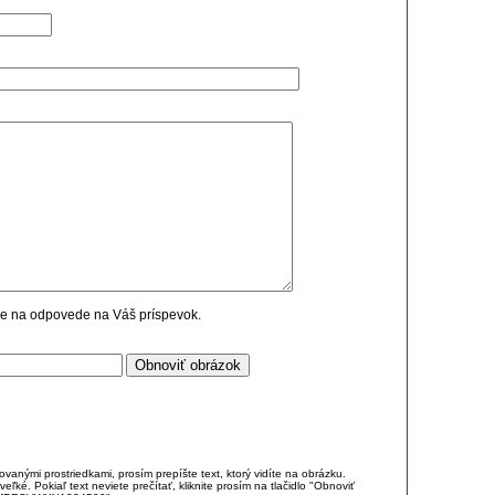
cie na odpovede na Váš príspevok.
anými prostriedkami, prosím prepíšte text, ktorý vidíte na obrázku.
é. Pokiaľ text neviete prečítať, kliknite prosím na tlačidlo "Obnoviť