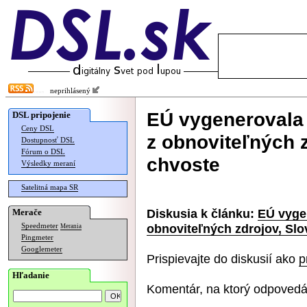
neprihlásený
EÚ vygenerovala 
DSL pripojenie
Ceny DSL
z obnoviteľných 
Dostupnosť DSL
Fórum o DSL
chvoste
Výsledky meraní
Satelitná mapa SR
Diskusia k článku:
EÚ vygen
Merače
obnoviteľných zdrojov, Sl
Speedmeter
Merania
Pingmeter
Googlemeter
Prispievajte do diskusií ako
p
Hľadanie
Komentár, na ktorý odpovedá