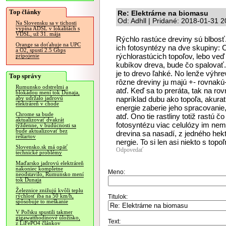
Top články
Re: Elektrárne na biomasu
Od: Adhll | Pridané: 2018-01-31 2
Na Slovensku sa v tichosti
vypína ADSL v lokalitách s
VDSL, už 31. mája
Rýchlo rastúce dreviny sú blbosť. 
Orange sa doťahuje na UPC
ich fotosyntézy na dve skupiny: 
a O2, spustí 2.5 Gbps
rýchlorastúcich topoľov, lebo ve
pripojenie
kubíkov dreva, bude čo spalovať. 
je to drevo ľahké. No lenže výhr
Top správy
rôzne dreviny ju majú +- rovnakú
Rumunsko odstrelmi a
atď. Keď sa to preráta, tak na r
blokádou mení tok Dunaja,
napríklad dubu ako topoľa, akurat
aby udržalo jadrovú
elektráreň v chode
energie zaberie jeho spracovanie,
Chrome sa bude
atď. Ono tie rastliny totiž rastú 
aktualizovať dvakrát
fotosyntézu viac celulózy im nem
týždenne, v budúcnosti sa
bude aktualizovať bez
drevina sa nasadí, z jedného he
reštartov
nergie. To si len asi niekto s topoľ
Slovensko.sk má opäť
Odpovedať
technické problémy
Maďarsko jadrovú elektráreň
nakoniec kompletne
Meno:
neodstavilo, Rumunsko mení
tok Dunaja
Železnice znižujú kvôli teplu
rýchlosť iba na 50 km/h,
Titulok:
spôsobuje to meškanie
V Poľsku spustili takmer
gigawatthodinové úložisko,
Text:
z LiFePO4 článkov