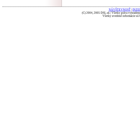
NÁVŠTEVNOSŤ
|
INZE
(C) 2004, 2005 DSL.sk | Všetky práva vyhradené
Všetky uvedené informácie sú b