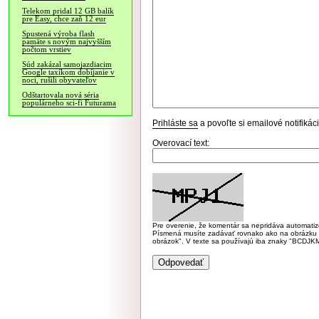
Telekom pridal 12 GB balík
pre Easy, chce zaň 12 eur
Spustená výroba flash
pamäte s novým najvyšším
počtom vrstiev
Súd zakázal samojazdiacim
Google taxíkom dobíjanie v
noci, rušili obyvateľov
Odštartovala nová séria
populárneho sci-fi Futurama
Prihláste sa
a povoľte si emailové notifiká
Overovací text:
Pre overenie, že komentár sa nepridáva automatizov
Písmená musíte zadávať rovnako ako na obrázku veľk
obrázok". V texte sa používajú iba znaky "BC