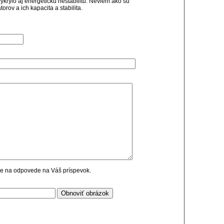
ykrylo aj energetickú nestabilitu. Neviem ako sú
rov a ich kapacita a stabilita.
cie na odpovede na Váš príspevok.