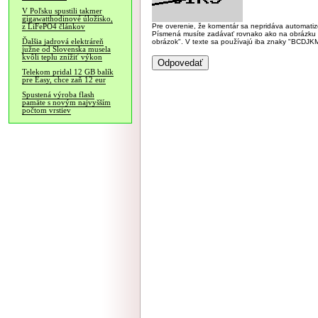
V Poľsku spustili takmer
gigawatthodinové úložisko,
Pre overenie, že komentár sa nepridáva automatizov
z LiFePO4 článkov
Písmená musíte zadávať rovnako ako na obrázku veľk
Ďalšia jadrová elektráreň
obrázok". V texte sa používajú iba znaky "BC
južne od Slovenska musela
kvôli teplu znížiť výkon
Telekom pridal 12 GB balík
pre Easy, chce zaň 12 eur
Spustená výroba flash
pamäte s novým najvyšším
počtom vrstiev