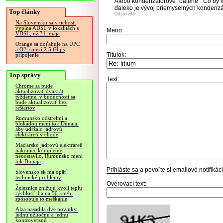
Alebo kondenzátorové "batérie". Čo by v
ďaleko je vývoj priemyselných kondenzáto
Top články
Odpovedať
Na Slovensku sa v tichosti
vypína ADSL v lokalitách s
Meno:
VDSL, už 31. mája
Orange sa doťahuje na UPC
a O2, spustí 2.5 Gbps
Titulok:
pripojenie
Top správy
Text:
Chrome sa bude
aktualizovať dvakrát
týždenne, v budúcnosti sa
bude aktualizovať bez
reštartov
Rumunsko odstrelmi a
blokádou mení tok Dunaja,
aby udržalo jadrovú
elektráreň v chode
Maďarsko jadrovú elektráreň
nakoniec kompletne
neodstavilo, Rumunsko mení
tok Dunaja
Prihláste sa
a povoľte si emailové notifiká
Slovensko.sk má opäť
technické problémy
Overovací text:
Železnice znižujú kvôli teplu
rýchlosť iba na 50 km/h,
spôsobuje to meškanie
Alza nasadila dve novinky,
jednu užitočnú a jednu
kontroverznú