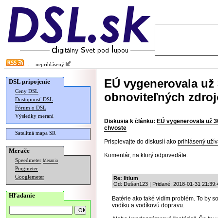
neprihlásený
EÚ vygenerovala už 3
DSL pripojenie
Ceny DSL
obnoviteľných zdroj
Dostupnosť DSL
Fórum o DSL
Výsledky meraní
Diskusia k článku:
EÚ vygenerovala už 30
chvoste
Satelitná mapa SR
Prispievajte do diskusií ako
prihlásený užív
Merače
Komentár, na ktorý odpovedáte:
Speedmeter
Merania
Pingmeter
Googlemeter
Re: litium
Od: Dušan123 | Pridané: 2018-01-31 21:39:
Hľadanie
Batérie ako také vidím problém. To by so
vodíku a vodíkovú dopravu.