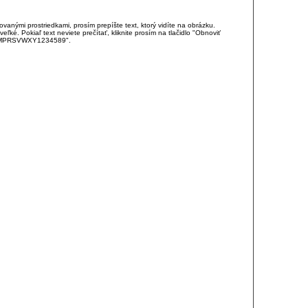
anými prostriedkami, prosím prepíšte text, ktorý vidíte na obrázku.
é. Pokiaľ text neviete prečítať, kliknite prosím na tlačidlo "Obnoviť
DJKMPRSVWXY1234589".