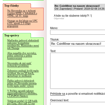
Top články
Re: CoinMiner na nasom skracovaci!
Od: Zapredaný | Pridané: 2018-02-06 14:26
Na Slovensku sa v tichosti
vypína ADSL v lokalitách s
A kde su tie slubene istoty?! :'(
VDSL, už 31. mája
Odpovedať
Orange sa doťahuje na UPC
a O2, spustí 2.5 Gbps
pripojenie
Meno:
Top správy
Titulok:
Maďarsko jadrovú elektráreň
nakoniec kompletne
neodstavilo, Rumunsko mení
tok Dunaja
Text:
Alza nasadila dve novinky,
jednu užitočnú a jednu
kontroverznú
Slovensko.sk má opäť
technické problémy
Železnice znižujú kvôli teplu
rýchlosť iba na 50 km/h,
spôsobuje to meškanie
Ďalšia jadrová elektráreň
južne od Slovenska musela
kvôli teplu znížiť výkon
V Poľsku spustili takmer
gigawatthodinové úložisko,
Prihláste sa
a povoľte si emailové notifiká
z LiFePO4 článkov
Overovací text:
Telekom pridal 12 GB balík
pre Easy, chce zaň 12 eur