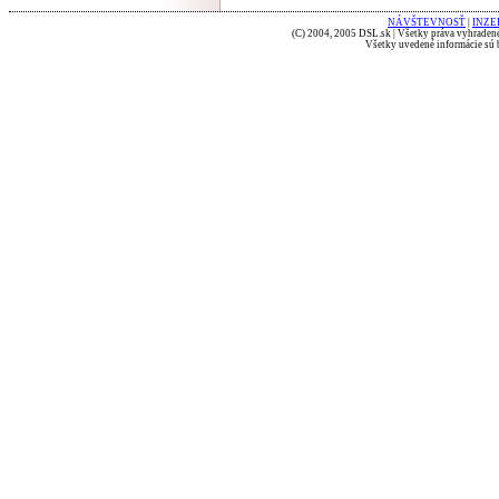
NÁVŠTEVNOSŤ
|
INZE
(C) 2004, 2005 DSL.sk | Všetky práva vyhradené
Všetky uvedené informácie sú b