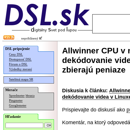
neprihlásený
Allwinner CPU v
DSL pripojenie
Ceny DSL
dekódovanie vide
Dostupnosť DSL
Fórum o DSL
zbierajú peniaze
Výsledky meraní
Satelitná mapa SR
Diskusia k článku:
Allwinn
Merače
dekódovanie videa v Linuxe
Speedmeter
Merania
Pingmeter
Googlemeter
Prispievajte do diskusií ako
p
Hľadanie
Komentár, na ktorý odpovedá