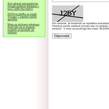
Súd zakázal samojazdiacim
Google taxíkom dobíjanie v
noci, rušili obyvateľov
NASA na diaľku na sonde
Voyager 2 úspešne znížila
spotrebu
Pre overenie, že komentár sa nepridáva automatizov
Misia na záchranu teleskopu
Písmená musíte zadávať rovnako ako na obrázku veľk
Swift ešte nie je stratená,
obrázok". V texte sa používajú iba znaky "BC
podarilo sa spomaliť jej
otáčanie