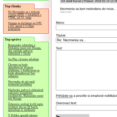
Od: Adolf Kernel | Pridané: 2018-02-14 12:1
Top články
Nezmenia sa kym nedostanu do nosa...
Na Slovensku sa v tichosti
Odpovedať
vypína ADSL v lokalitách s
VDSL, už 31. mája
Meno:
Orange sa doťahuje na UPC
a O2, spustí 2.5 Gbps
pripojenie
Titulok:
Top správy
Rumunsko odstrelmi a
blokádou mení tok Dunaja,
Text:
aby udržalo jadrovú
elektráreň v chode
Joj Play výrazne zdražuje
Chrome sa bude
aktualizovať dvakrát
týždenne, v budúcnosti sa
bude aktualizovať bez
reštartov
Slovensko.sk má opäť
technické problémy
Maďarsko jadrovú elektráreň
nakoniec kompletne
Prihláste sa
a povoľte si emailové notifiká
neodstavilo, Rumunsko mení
tok Dunaja
Overovací text:
Železnice znižujú kvôli teplu
rýchlosť iba na 50 km/h,
spôsobuje to meškanie
V Poľsku spustili takmer