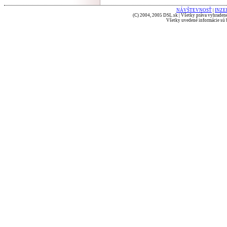
NÁVŠTEVNOSŤ
|
INZE
(C) 2004, 2005 DSL.sk | Všetky práva vyhradené
Všetky uvedené informácie sú b