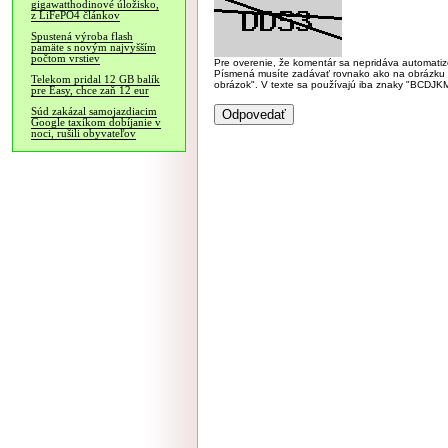
gigawatthodinové úložisko,
z LiFePO4 článkov
Spustená výroba flash
pamäte s novým najvyšším
počtom vrstiev
Pre overenie, že komentár sa nepridáva automatizov
Písmená musíte zadávať rovnako ako na obrázku veľk
Telekom pridal 12 GB balík
obrázok". V texte sa používajú iba znaky "BC
pre Easy, chce zaň 12 eur
Súd zakázal samojazdiacim
Google taxíkom dobíjanie v
noci, rušili obyvateľov