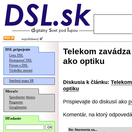
neprihlásený
Telekom zavádza
DSL pripojenie
Ceny DSL
ako optiku
Dostupnosť DSL
Fórum o DSL
Výsledky meraní
Satelitná mapa SR
Diskusia k článku:
Telekom
optiku
Merače
Speedmeter
Merania
Prispievajte do diskusií ako
p
Pingmeter
Googlemeter
Komentár, na ktorý odpovedá
Hľadanie
Re: Nezmenia sa...