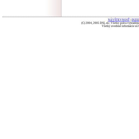
NÁVŠTEVNOSŤ
|
INZE
(C) 2004, 2005 DSL.sk | Všetky práva vyhradené
Všetky uvedené informácie sú b