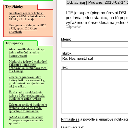
Od: achjaj | Pridané: 2018-02-14 
Top články
LTE je super (ping na úrovni DSL 
Na Slovensku sa v tichosti
vypína ADSL v lokalitách s
postavia jednu stanicu, na tú pri
VDSL, už 31. mája
vyťaženom čase klesá na jednotk
Orange sa doťahuje na UPC
Odpovedať
a O2, spustí 2.5 Gbps
pripojenie
Meno:
Top správy
Alza nasadila dve novinky,
jednu užitočnú a jednu
Titulok:
kontroverznú
Maďarsko jadrovú elektráreň
nakoniec kompletne
Text:
neodstavilo, Rumunsko mení
tok Dunaja
Železnice predávajú dve
tretiny lístkov elektronicky,
po donútení cestujúcich na
takýto nákup
Ďalšia jadrová elektráreň
južne od Slovenska musela
kvôli teplu znížiť výkon
Železnice znižujú kvôli teplu
rýchlosť iba na 50 km/h,
spôsobuje to meškanie
NASA na diaľku na sonde
Prihláste sa
a povoľte si emailové notifiká
Voyager 2 úspešne znížila
spotrebu
Overovací text: