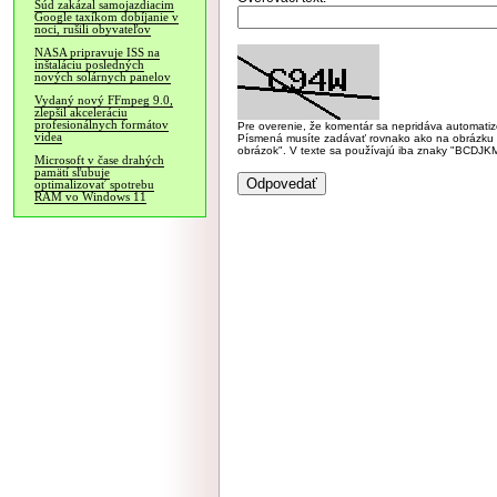
Súd zakázal samojazdiacim
Google taxíkom dobíjanie v
noci, rušili obyvateľov
NASA pripravuje ISS na
inštaláciu posledných
nových solárnych panelov
Vydaný nový FFmpeg 9.0,
zlepšil akceleráciu
profesionálnych formátov
Pre overenie, že komentár sa nepridáva automatizov
videa
Písmená musíte zadávať rovnako ako na obrázku veľk
obrázok". V texte sa používajú iba znaky "BC
Microsoft v čase drahých
pamätí sľubuje
optimalizovať spotrebu
RAM vo Windows 11