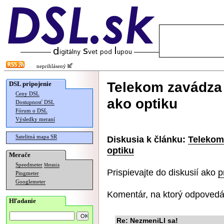
neprihlásený
Telekom zavádza
DSL pripojenie
Ceny DSL
ako optiku
Dostupnosť DSL
Fórum o DSL
Výsledky meraní
Satelitná mapa SR
Diskusia k článku:
Telekom
optiku
Merače
Speedmeter
Merania
Prispievajte do diskusií ako
p
Pingmeter
Googlemeter
Komentár, na ktorý odpovedá
Hľadanie
Re: NezmeniLI sa!